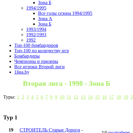
Зона Б
1994/1995
Все голы сезона 1994/1995
Зона А
Зона Б
1993/1994
1992/1993
1992
Top-100 бомбардиров
Топ-100 по количеству игр
Бомбардиры
Чемпионы и призеры
Все игроки Второй лиги
1liga.by
Вторая лига - 1998 - Зона Б
Туры:
1
2
3
4
5
6
7
8
9
10
11
12
13
14
15
16
17
18
19
2
Тур 1
19
СТРОИТЕЛЬ Старые Дороги
-
2:0
подробнее