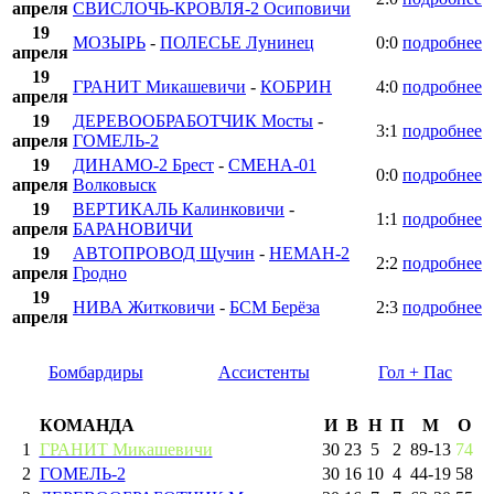
апреля
СВИСЛОЧЬ-КРОВЛЯ-2 Осиповичи
19
МОЗЫРЬ
-
ПОЛЕСЬЕ Лунинец
0:0
подробнее
апреля
19
ГРАНИТ Микашевичи
-
КОБРИН
4:0
подробнее
апреля
19
ДЕРЕВООБРАБОТЧИК Мосты
-
3:1
подробнее
апреля
ГОМЕЛЬ-2
19
ДИНАМО-2 Брест
-
СМЕНА-01
0:0
подробнее
апреля
Волковыск
19
ВЕРТИКАЛЬ Калинковичи
-
1:1
подробнее
апреля
БАРАНОВИЧИ
19
АВТОПРОВОД Щучин
-
НЕМАН-2
2:2
подробнее
апреля
Гродно
19
НИВА Житковичи
-
БСМ Берёза
2:3
подробнее
апреля
Бомбардиры
Ассистенты
Гол + Пас
КОМАНДА
И
В
Н
П
М
О
1
ГРАНИТ Микашевичи
30
23
5
2
89
-
13
74
2
ГОМЕЛЬ-2
30
16
10
4
44
-
19
58