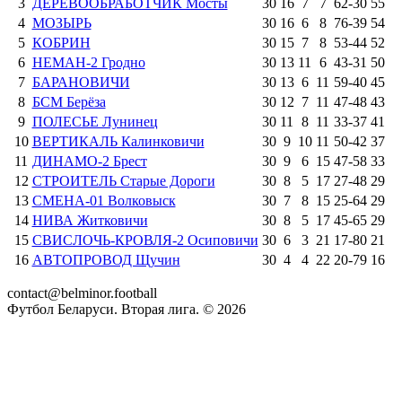
3
ДЕРЕВООБРАБОТЧИК Мосты
30
16
7
7
62
-
30
55
4
МОЗЫРЬ
30
16
6
8
76
-
39
54
5
КОБРИН
30
15
7
8
53
-
44
52
6
НЕМАН-2 Гродно
30
13
11
6
43
-
31
50
7
БАРАНОВИЧИ
30
13
6
11
59
-
40
45
8
БСМ Берёза
30
12
7
11
47
-
48
43
9
ПОЛЕСЬЕ Лунинец
30
11
8
11
33
-
37
41
10
ВЕРТИКАЛЬ Калинковичи
30
9
10
11
50
-
42
37
11
ДИНАМО-2 Брест
30
9
6
15
47
-
58
33
12
СТРОИТЕЛЬ Старые Дороги
30
8
5
17
27
-
48
29
13
СМЕНА-01 Волковыск
30
7
8
15
25
-
64
29
14
НИВА Житковичи
30
8
5
17
45
-
65
29
15
СВИСЛОЧЬ-КРОВЛЯ-2 Осиповичи
30
6
3
21
17
-
80
21
16
АВТОПРОВОД Щучин
30
4
4
22
20
-
79
16
contact@belminor.football
Футбол Беларуси. Вторая лига. ©
2026