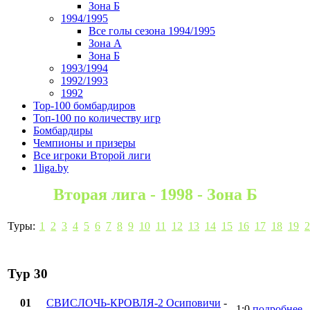
Зона Б
1994/1995
Все голы сезона 1994/1995
Зона А
Зона Б
1993/1994
1992/1993
1992
Top-100 бомбардиров
Топ-100 по количеству игр
Бомбардиры
Чемпионы и призеры
Все игроки Второй лиги
1liga.by
Вторая лига - 1998 - Зона Б
Туры:
1
2
3
4
5
6
7
8
9
10
11
12
13
14
15
16
17
18
19
2
Тур 30
01
СВИСЛОЧЬ-КРОВЛЯ-2 Осиповичи
-
1:0
подробнее