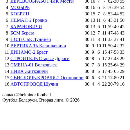
3
ДЕРЕВООБРАБОТЧИК Мосты
30
16
7
7
62
-
30
55
4
МОЗЫРЬ
30
16
6
8
76
-
39
54
5
КОБРИН
30
15
7
8
53
-
44
52
6
НЕМАН-2 Гродно
30
13
11
6
43
-
31
50
7
БАРАНОВИЧИ
30
13
6
11
59
-
40
45
8
БСМ Берёза
30
12
7
11
47
-
48
43
9
ПОЛЕСЬЕ Лунинец
30
11
8
11
33
-
37
41
10
ВЕРТИКАЛЬ Калинковичи
30
9
10
11
50
-
42
37
11
ДИНАМО-2 Брест
30
9
6
15
47
-
58
33
12
СТРОИТЕЛЬ Старые Дороги
30
8
5
17
27
-
48
29
13
СМЕНА-01 Волковыск
30
7
8
15
25
-
64
29
14
НИВА Житковичи
30
8
5
17
45
-
65
29
15
СВИСЛОЧЬ-КРОВЛЯ-2 Осиповичи
30
6
3
21
17
-
80
21
16
АВТОПРОВОД Щучин
30
4
4
22
20
-
79
16
contact@belminor.football
Футбол Беларуси. Вторая лига. ©
2026