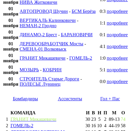
ноября
НИВА Житковичи
01
АВТОПРОВОД Щучин
-
БСМ Берёза
0:3
подробнее
ноября
01
ВЕРТИКАЛЬ Калинковичи
-
1:1
подробнее
ноября
НЕМАН-2 Гродно
01
ДИНАМО-2 Брест
-
БАРАНОВИЧИ
0:1
подробнее
ноября
01
ДЕРЕВООБРАБОТЧИК Мосты
-
4:1
подробнее
ноября
СМЕНА-01 Волковыск
01
ГРАНИТ Микашевичи
-
ГОМЕЛЬ-2
1:0
подробнее
ноября
01
МОЗЫРЬ
-
КОБРИН
5:1
подробнее
ноября
01
СТРОИТЕЛЬ Старые Дороги
-
0:0
подробнее
ноября
ПОЛЕСЬЕ Лунинец
Бомбардиры
Ассистенты
Гол + Пас
КОМАНДА
И
В
Н
П
М
О
1
ГРАНИТ Микашевичи
30
23
5
2
89
-
13
74
2
ГОМЕЛЬ-2
30
16
10
4
44
-
19
58