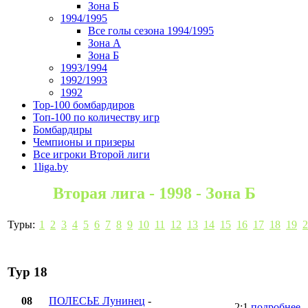
Зона Б
1994/1995
Все голы сезона 1994/1995
Зона А
Зона Б
1993/1994
1992/1993
1992
Top-100 бомбардиров
Топ-100 по количеству игр
Бомбардиры
Чемпионы и призеры
Все игроки Второй лиги
1liga.by
Вторая лига - 1998 - Зона Б
Туры:
1
2
3
4
5
6
7
8
9
10
11
12
13
14
15
16
17
18
19
2
Тур 18
08
ПОЛЕСЬЕ Лунинец
-
2:1
подробнее