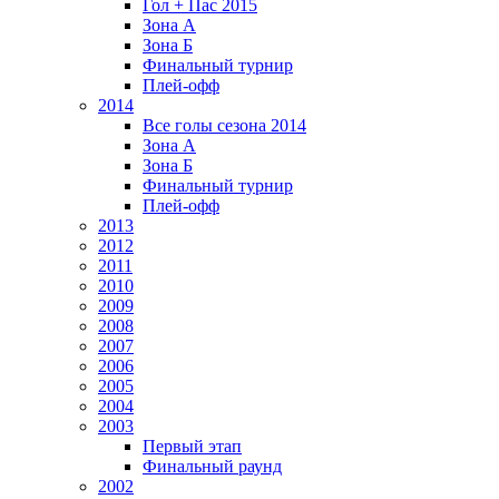
Гол + Пас 2015
Зона А
Зона Б
Финальный турнир
Плей-офф
2014
Все голы сезона 2014
Зона А
Зона Б
Финальный турнир
Плей-офф
2013
2012
2011
2010
2009
2008
2007
2006
2005
2004
2003
Первый этап
Финальный раунд
2002