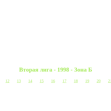
Вторая лига - 1998 - Зона Б
12
13
14
15
16
17
18
19
20
2