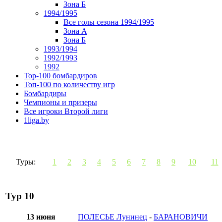
Зона Б
1994/1995
Все голы сезона 1994/1995
Зона А
Зона Б
1993/1994
1992/1993
1992
Top-100 бомбардиров
Топ-100 по количеству игр
Бомбардиры
Чемпионы и призеры
Все игроки Второй лиги
1liga.by
Туры:
1
2
3
4
5
6
7
8
9
10
11
Тур 10
13 июня
ПОЛЕСЬЕ Лунинец
-
БАРАНОВИЧИ