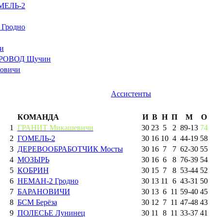
МЕЛЬ-2
Гродно
и
РОВОД Щучин
овичи
Ассистенты
КОМАНДА
И
В
Н
П
М
О
1
ГРАНИТ Микашевичи
30
23
5
2
89
-
13
74
2
ГОМЕЛЬ-2
30
16
10
4
44
-
19
58
3
ДЕРЕВООБРАБОТЧИК Мосты
30
16
7
7
62
-
30
55
4
МОЗЫРЬ
30
16
6
8
76
-
39
54
5
КОБРИН
30
15
7
8
53
-
44
52
6
НЕМАН-2 Гродно
30
13
11
6
43
-
31
50
7
БАРАНОВИЧИ
30
13
6
11
59
-
40
45
8
БСМ Берёза
30
12
7
11
47
-
48
43
9
ПОЛЕСЬЕ Лунинец
30
11
8
11
33
-
37
41