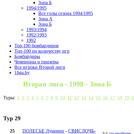
Зона Б
1994/1995
Все голы сезона 1994/1995
Зона А
Зона Б
1993/1994
1992/1993
1992
Top-100 бомбардиров
Топ-100 по количеству игр
Бомбардиры
Чемпионы и призеры
Все игроки Второй лиги
1liga.by
Вторая лига - 1998 - Зона Б
Туры:
1
2
3
4
5
6
7
8
9
10
11
12
13
14
15
16
17
18
19
2
Тур 29
25
ПОЛЕСЬЕ Лунинец
-
СВИСЛОЧЬ-
2:1
подробнее