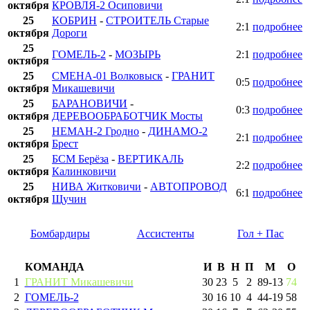
октября
КРОВЛЯ-2 Осиповичи
25
КОБРИН
-
СТРОИТЕЛЬ Старые
2:1
подробнее
октября
Дороги
25
ГОМЕЛЬ-2
-
МОЗЫРЬ
2:1
подробнее
октября
25
СМЕНА-01 Волковыск
-
ГРАНИТ
0:5
подробнее
октября
Микашевичи
25
БАРАНОВИЧИ
-
0:3
подробнее
октября
ДЕРЕВООБРАБОТЧИК Мосты
25
НЕМАН-2 Гродно
-
ДИНАМО-2
2:1
подробнее
октября
Брест
25
БСМ Берёза
-
ВЕРТИКАЛЬ
2:2
подробнее
октября
Калинковичи
25
НИВА Житковичи
-
АВТОПРОВОД
6:1
подробнее
октября
Щучин
Бомбардиры
Ассистенты
Гол + Пас
КОМАНДА
И
В
Н
П
М
О
1
ГРАНИТ Микашевичи
30
23
5
2
89
-
13
74
2
ГОМЕЛЬ-2
30
16
10
4
44
-
19
58