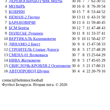
3
ДЕРЕВООБРАБОТЧИК Мосты
30
16
7
7
62
-
30
55
4
МОЗЫРЬ
30
16
6
8
76
-
39
54
5
КОБРИН
30
15
7
8
53
-
44
52
6
НЕМАН-2 Гродно
30
13
11
6
43
-
31
50
7
БАРАНОВИЧИ
30
13
6
11
59
-
40
45
8
БСМ Берёза
30
12
7
11
47
-
48
43
9
ПОЛЕСЬЕ Лунинец
30
11
8
11
33
-
37
41
10
ВЕРТИКАЛЬ Калинковичи
30
9
10
11
50
-
42
37
11
ДИНАМО-2 Брест
30
9
6
15
47
-
58
33
12
СТРОИТЕЛЬ Старые Дороги
30
8
5
17
27
-
48
29
13
СМЕНА-01 Волковыск
30
7
8
15
25
-
64
29
14
НИВА Житковичи
30
8
5
17
45
-
65
29
15
СВИСЛОЧЬ-КРОВЛЯ-2 Осиповичи
30
6
3
21
17
-
80
21
16
АВТОПРОВОД Щучин
30
4
4
22
20
-
79
16
contact@belminor.football
Футбол Беларуси. Вторая лига. ©
2026