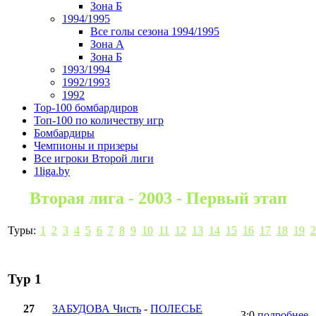
Зона Б
1994/1995
Все голы сезона 1994/1995
Зона А
Зона Б
1993/1994
1992/1993
1992
Top-100 бомбардиров
Топ-100 по количеству игр
Бомбардиры
Чемпионы и призеры
Все игроки Второй лиги
1liga.by
Вторая лига - 2003 - Первый этап
Туры:
1
2
3
4
5
6
7
8
9
10
11
12
13
14
15
16
17
18
19
2
Тур 1
27
ЗАБУДОВА Чисть
-
ПОЛЕСЬЕ
3:0
подробнее