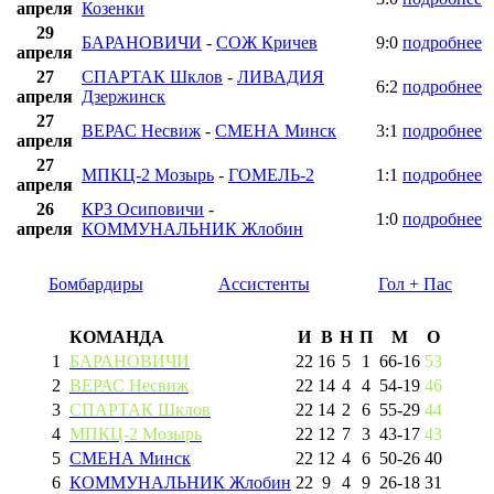
апреля
Козенки
29
БАРАНОВИЧИ
-
СОЖ Кричев
9:0
подробнее
апреля
27
СПАРТАК Шклов
-
ЛИВАДИЯ
6:2
подробнее
апреля
Дзержинск
27
ВЕРАС Несвиж
-
СМЕНА Минск
3:1
подробнее
апреля
27
МПКЦ-2 Мозырь
-
ГОМЕЛЬ-2
1:1
подробнее
апреля
26
КРЗ Осиповичи
-
1:0
подробнее
апреля
КОММУНАЛЬНИК Жлобин
Бомбардиры
Ассистенты
Гол + Пас
КОМАНДА
И
В
Н
П
М
О
1
БАРАНОВИЧИ
22
16
5
1
66
-
16
53
2
ВЕРАС Несвиж
22
14
4
4
54
-
19
46
3
СПАРТАК Шклов
22
14
2
6
55
-
29
44
4
МПКЦ-2 Мозырь
22
12
7
3
43
-
17
43
5
СМЕНА Минск
22
12
4
6
50
-
26
40
6
КОММУНАЛЬНИК Жлобин
22
9
4
9
26
-
18
31