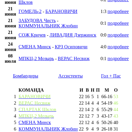
июня
Шклов
21
ГОМЕЛЬ-2
-
БАРАНОВИЧИ
1:3
подробнее
июня
21
ЗАБУДОВА Чисть
-
0:1
подробнее
июня
КОММУНАЛЬНИК Жлобин
21
СОЖ Кричев
-
ЛИВАДИЯ Дзержинск
0:0
подробнее
июня
24
СМЕНА Минск
-
КРЗ Осиповичи
4:0
подробнее
июня
08
МПКЦ-2 Мозырь
-
ВЕРАС Несвиж
0:1
подробнее
июля
Бомбардиры
Ассистенты
Гол + Пас
КОМАНДА
И
В
Н
П
М
О
1
БАРАНОВИЧИ
22
16
5
1
66
-
16
53
2
ВЕРАС Несвиж
22
14
4
4
54
-
19
46
3
СПАРТАК Шклов
22
14
2
6
55
-
29
44
4
МПКЦ-2 Мозырь
22
12
7
3
43
-
17
43
5
СМЕНА Минск
22
12
4
6
50
-
26
40
6
КОММУНАЛЬНИК Жлобин
22
9
4
9
26
-
18
31