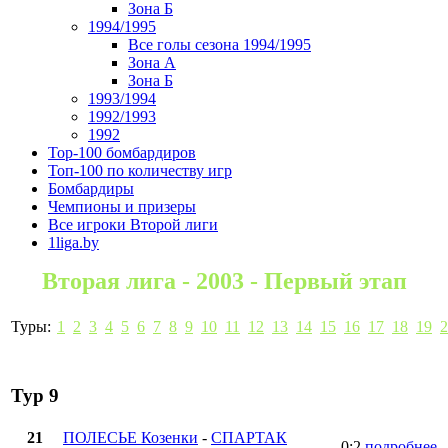
Зона Б
1994/1995
Все голы сезона 1994/1995
Зона А
Зона Б
1993/1994
1992/1993
1992
Top-100 бомбардиров
Топ-100 по количеству игр
Бомбардиры
Чемпионы и призеры
Все игроки Второй лиги
1liga.by
Вторая лига - 2003 - Первый этап
Туры:
1
2
3
4
5
6
7
8
9
10
11
12
13
14
15
16
17
18
19
2
Тур 9
21
ПОЛЕСЬЕ Козенки
-
СПАРТАК
0:2
подробнее