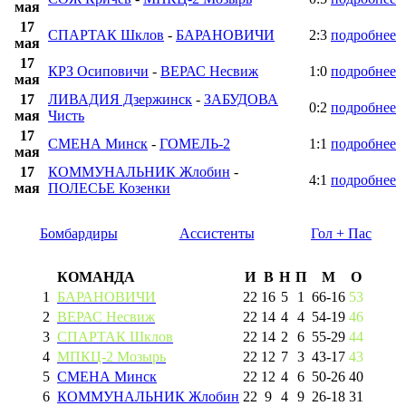
мая
17
СПАРТАК Шклов
-
БАРАНОВИЧИ
2:3
подробнее
мая
17
КРЗ Осиповичи
-
ВЕРАС Несвиж
1:0
подробнее
мая
17
ЛИВАДИЯ Дзержинск
-
ЗАБУДОВА
0:2
подробнее
мая
Чисть
17
СМЕНА Минск
-
ГОМЕЛЬ-2
1:1
подробнее
мая
17
КОММУНАЛЬНИК Жлобин
-
4:1
подробнее
мая
ПОЛЕСЬЕ Козенки
Бомбардиры
Ассистенты
Гол + Пас
КОМАНДА
И
В
Н
П
М
О
1
БАРАНОВИЧИ
22
16
5
1
66
-
16
53
2
ВЕРАС Несвиж
22
14
4
4
54
-
19
46
3
СПАРТАК Шклов
22
14
2
6
55
-
29
44
4
МПКЦ-2 Мозырь
22
12
7
3
43
-
17
43
5
СМЕНА Минск
22
12
4
6
50
-
26
40
6
КОММУНАЛЬНИК Жлобин
22
9
4
9
26
-
18
31