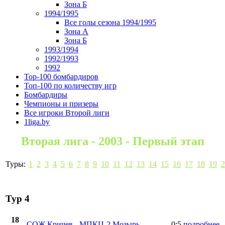
Зона Б
1994/1995
Все голы сезона 1994/1995
Зона А
Зона Б
1993/1994
1992/1993
1992
Top-100 бомбардиров
Топ-100 по количеству игр
Бомбардиры
Чемпионы и призеры
Все игроки Второй лиги
1liga.by
Вторая лига - 2003 - Первый этап
Туры:
1
2
3
4
5
6
7
8
9
10
11
12
13
14
15
16
17
18
19
2
Тур 4
18
СОЖ Кричев
-
МПКЦ-2 Мозырь
0:5
подробнее