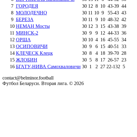
7
ГОРОДЕЯ
30
12
8
10
43
-
39
44
8
МОЛОДЕЧНО
30
11
10
9
55
-
43
43
9
БЕРЕЗА
30
11
9
10
48
-
32
42
10
НЕМАН Мосты
30
12
3
15
43
-
38
39
11
МИНСК-2
30
9
9
12
44
-
33
36
12
ОРША
30
10
4
16
45
-
55
34
13
ОСИПОВИЧИ
30
9
6
15
40
-
51
33
14
КЛЕЧЕСК Клецк
30
8
4
18
39
-
70
28
15
ЖЛОБИН
30
5
8
17
26
-
57
23
16
БГАТУ-НИВА Самохваловичи
30
1
2
27
22
-
132
5
contact@belminor.football
Футбол Беларуси. Вторая лига. ©
2026