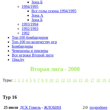
Зона Б
1994/1995
Все голы сезона 1994/1995
Зона А
Зона Б
1993/1994
1992/1993
1992
Top-100 бомбардиров
Топ-100 по количеству игр
Бомбардиры
Чемпионы и призеры
Все игроки Второй лиги
1liga.by
Вторая лига - 2008
Туры:
1
2
3
4
5
6
7
8
9
10
11
12
13
14
15
16
17
18
19
2
Тур 16
25 июля
ДСК Гомель
-
ЖЛОБИН
2:0
подробнее