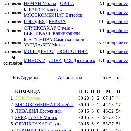
25 июля
НЕМАН Мосты
-
ОРША
2:1
подробнее
КЛЕЧЕСК Клецк
-
25 июля
0:1
подробнее
МЯСОКОМБИНАТ Витебск
25 июля
ГОРОДЕЯ
-
БЕРЕЗА
1:0
подробнее
СЛУЦКСАХАР Слуцк
-
25 июля
6:1
подробнее
ВЕРТИКАЛЬ Калинковичи
БГАТУ-НИВА Самохваловичи
-
25 июля
0:10
подробнее
ЗВЕЗДА-БГУ Минск
25 июля
МОЛОДЕЧНО
-
ОСИПОВИЧИ
3:1
подробнее
24
МИНСК-2
-
ЛИВАДИЯ Дзержинск
1:1
подробнее
сентября
Бомбардиры
Ассистенты
Гол + Пас
КОМАНДА
И
В
Н
П
М
О
1
ДСК Гомель
30
23
5
2
67
-
17
74
2
МЯСОКОМБИНАТ Витебск
30
16
9
5
45
-
23
57
3
ЛИВАДИЯ Дзержинск
30
16
6
8
46
-
32
54
4
ЗВЕЗДА-БГУ Минск
30
15
8
7
59
-
28
53
5
СЛУЦКСАХАР Слуцк
30
15
6
9
53
-
37
51
6
ВЕРТИКАЛЬ Калинковичи
30
13
11
6
44
-
32
50