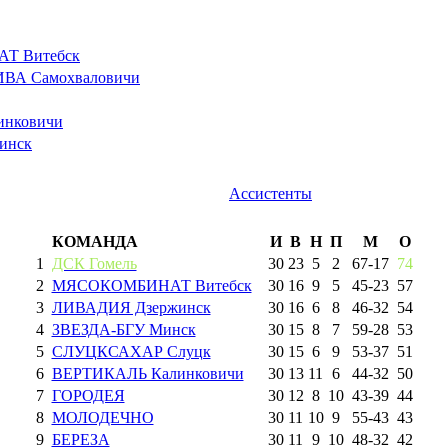
 Витебск
ВА Самохваловичи
нковичи
инск
Ассистенты
КОМАНДА
И
В
Н
П
М
О
1
ДСК Гомель
30
23
5
2
67
-
17
74
2
МЯСОКОМБИНАТ Витебск
30
16
9
5
45
-
23
57
3
ЛИВАДИЯ Дзержинск
30
16
6
8
46
-
32
54
4
ЗВЕЗДА-БГУ Минск
30
15
8
7
59
-
28
53
5
СЛУЦКСАХАР Слуцк
30
15
6
9
53
-
37
51
6
ВЕРТИКАЛЬ Калинковичи
30
13
11
6
44
-
32
50
7
ГОРОДЕЯ
30
12
8
10
43
-
39
44
8
МОЛОДЕЧНО
30
11
10
9
55
-
43
43
9
БЕРЕЗА
30
11
9
10
48
-
32
42