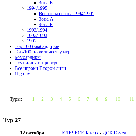
Зона Б
1994/1995
Все голы сезона 1994/1995
Зона А
Зона Б
1993/1994
1992/1993
1992
Top-100 бомбардиров
Топ-100 по количеству игр
Бомбардиры
Чемпионы и призеры
Все игроки Второй лиги
1liga.by
Туры:
1
2
3
4
5
6
7
8
9
10
11
Тур 27
12 октября
КЛЕЧЕСК Клецк
-
ДСК Гомель