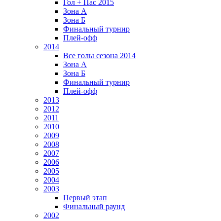
Гол + Пас 2015
Зона А
Зона Б
Финальный турнир
Плей-офф
2014
Все голы сезона 2014
Зона А
Зона Б
Финальный турнир
Плей-офф
2013
2012
2011
2010
2009
2008
2007
2006
2005
2004
2003
Первый этап
Финальный раунд
2002