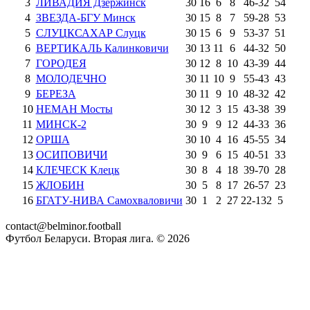
3
ЛИВАДИЯ Дзержинск
30
16
6
8
46
-
32
54
4
ЗВЕЗДА-БГУ Минск
30
15
8
7
59
-
28
53
5
СЛУЦКСАХАР Слуцк
30
15
6
9
53
-
37
51
6
ВЕРТИКАЛЬ Калинковичи
30
13
11
6
44
-
32
50
7
ГОРОДЕЯ
30
12
8
10
43
-
39
44
8
МОЛОДЕЧНО
30
11
10
9
55
-
43
43
9
БЕРЕЗА
30
11
9
10
48
-
32
42
10
НЕМАН Мосты
30
12
3
15
43
-
38
39
11
МИНСК-2
30
9
9
12
44
-
33
36
12
ОРША
30
10
4
16
45
-
55
34
13
ОСИПОВИЧИ
30
9
6
15
40
-
51
33
14
КЛЕЧЕСК Клецк
30
8
4
18
39
-
70
28
15
ЖЛОБИН
30
5
8
17
26
-
57
23
16
БГАТУ-НИВА Самохваловичи
30
1
2
27
22
-
132
5
contact@belminor.football
Футбол Беларуси. Вторая лига. ©
2026