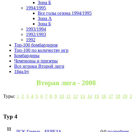
Зона Б
1994/1995
Все голы сезона 1994/1995
Зона А
Зона Б
1993/1994
1992/1993
1992
Top-100 бомбардиров
Топ-100 по количеству игр
Бомбардиры
Чемпионы и призеры
Все игроки Второй лиги
1liga.by
Вторая лига - 2008
Туры:
1
2
3
4
5
6
7
8
9
10
11
12
13
14
15
16
17
18
19
2
Тур 4
11
ДСК Гомель
-
БЕРЕЗА
0:0
подробнее