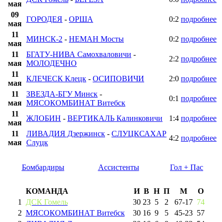
мая
09
ГОРОДЕЯ
-
ОРША
0:2
подробнее
мая
11
МИНСК-2
-
НЕМАН Мосты
0:2
подробнее
мая
11
БГАТУ-НИВА Самохваловичи
-
2:2
подробнее
мая
МОЛОДЕЧНО
11
КЛЕЧЕСК Клецк
-
ОСИПОВИЧИ
2:0
подробнее
мая
11
ЗВЕЗДА-БГУ Минск
-
0:1
подробнее
мая
МЯСОКОМБИНАТ Витебск
11
ЖЛОБИН
-
ВЕРТИКАЛЬ Калинковичи
1:4
подробнее
мая
11
ЛИВАДИЯ Дзержинск
-
СЛУЦКСАХАР
4:2
подробнее
мая
Слуцк
Бомбардиры
Ассистенты
Гол + Пас
КОМАНДА
И
В
Н
П
М
О
1
ДСК Гомель
30
23
5
2
67
-
17
74
2
МЯСОКОМБИНАТ Витебск
30
16
9
5
45
-
23
57