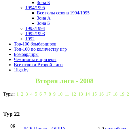
Зона Б
1994/1995
Все голы сезона 1994/1995
Зона А
Зона Б
1993/1994
1992/1993
1992
Top-100 бомбардиров
Топ-100 по количеству игр
Бомбардиры
Чемпионы и призеры
Все игроки Второй лиги
1liga.by
Вторая лига - 2008
Туры:
1
2
3
4
5
6
7
8
9
10
11
12
13
14
15
16
17
18
19
2
Тур 22
06
ДСК Гомель
-
ОРША
2:0
подробнее