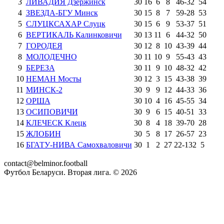
3
ЛИВАДИЯ Дзержинск
30
16
6
8
46
-
32
54
4
ЗВЕЗДА-БГУ Минск
30
15
8
7
59
-
28
53
5
СЛУЦКСАХАР Слуцк
30
15
6
9
53
-
37
51
6
ВЕРТИКАЛЬ Калинковичи
30
13
11
6
44
-
32
50
7
ГОРОДЕЯ
30
12
8
10
43
-
39
44
8
МОЛОДЕЧНО
30
11
10
9
55
-
43
43
9
БЕРЕЗА
30
11
9
10
48
-
32
42
10
НЕМАН Мосты
30
12
3
15
43
-
38
39
11
МИНСК-2
30
9
9
12
44
-
33
36
12
ОРША
30
10
4
16
45
-
55
34
13
ОСИПОВИЧИ
30
9
6
15
40
-
51
33
14
КЛЕЧЕСК Клецк
30
8
4
18
39
-
70
28
15
ЖЛОБИН
30
5
8
17
26
-
57
23
16
БГАТУ-НИВА Самохваловичи
30
1
2
27
22
-
132
5
contact@belminor.football
Футбол Беларуси. Вторая лига. ©
2026