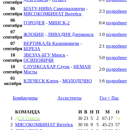
сентября
06
БГАТУ-НИВА Самохваловичи
-
2:3
подробнее
сентября
МЯСОКОМБИНАТ Витебск
06
ГОРОДЕЯ
-
МИНСК-2
0:4
подробнее
сентября
07
ЖЛОБИН
-
ЛИВАДИЯ Дзержинск
1:0
подробнее
сентября
07
ВЕРТИКАЛЬ Калинковичи
-
2:1
подробнее
сентября
БЕРЕЗА
10
ЗВЕЗДА-БГУ Минск
-
5:0
подробнее
сентября
ОСИПОВИЧИ
10
СЛУЦКСАХАР Слуцк
-
НЕМАН
2:0
подробнее
сентября
Мосты
01
КЛЕЧЕСК Клецк
-
МОЛОДЕЧНО
1:6
подробнее
октября
Бомбардиры
Ассистенты
Гол + Пас
КОМАНДА
И
В
Н
П
М
О
1
ДСК Гомель
30
23
5
2
67
-
17
74
2
МЯСОКОМБИНАТ Витебск
30
16
9
5
45
-
23
57