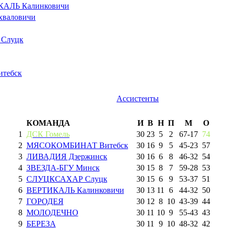
АЛЬ Калинковичи
валовичи
Слуцк
тебск
Ассистенты
КОМАНДА
И
В
Н
П
М
О
1
ДСК Гомель
30
23
5
2
67
-
17
74
2
МЯСОКОМБИНАТ Витебск
30
16
9
5
45
-
23
57
3
ЛИВАДИЯ Дзержинск
30
16
6
8
46
-
32
54
4
ЗВЕЗДА-БГУ Минск
30
15
8
7
59
-
28
53
5
СЛУЦКСАХАР Слуцк
30
15
6
9
53
-
37
51
6
ВЕРТИКАЛЬ Калинковичи
30
13
11
6
44
-
32
50
7
ГОРОДЕЯ
30
12
8
10
43
-
39
44
8
МОЛОДЕЧНО
30
11
10
9
55
-
43
43
9
БЕРЕЗА
30
11
9
10
48
-
32
42