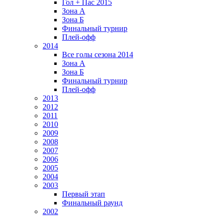
Гол + Пас 2015
Зона А
Зона Б
Финальный турнир
Плей-офф
2014
Все голы сезона 2014
Зона А
Зона Б
Финальный турнир
Плей-офф
2013
2012
2011
2010
2009
2008
2007
2006
2005
2004
2003
Первый этап
Финальный раунд
2002