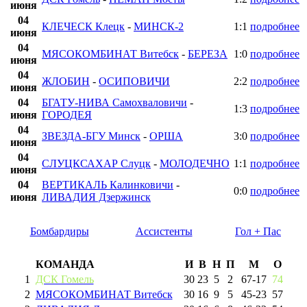
июня
04
КЛЕЧЕСК Клецк
-
МИНСК-2
1:1
подробнее
июня
04
МЯСОКОМБИНАТ Витебск
-
БЕРЕЗА
1:0
подробнее
июня
04
ЖЛОБИН
-
ОСИПОВИЧИ
2:2
подробнее
июня
04
БГАТУ-НИВА Самохваловичи
-
1:3
подробнее
июня
ГОРОДЕЯ
04
ЗВЕЗДА-БГУ Минск
-
ОРША
3:0
подробнее
июня
04
СЛУЦКСАХАР Слуцк
-
МОЛОДЕЧНО
1:1
подробнее
июня
04
ВЕРТИКАЛЬ Калинковичи
-
0:0
подробнее
июня
ЛИВАДИЯ Дзержинск
Бомбардиры
Ассистенты
Гол + Пас
КОМАНДА
И
В
Н
П
М
О
1
ДСК Гомель
30
23
5
2
67
-
17
74
2
МЯСОКОМБИНАТ Витебск
30
16
9
5
45
-
23
57