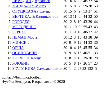
3
ЛИВАДИЯ Дзержинск
30
16
6
8
46
-
32
54
4
ЗВЕЗДА-БГУ Минск
30
15
8
7
59
-
28
53
5
СЛУЦКСАХАР Слуцк
30
15
6
9
53
-
37
51
6
ВЕРТИКАЛЬ Калинковичи
30
13
11
6
44
-
32
50
7
ГОРОДЕЯ
30
12
8
10
43
-
39
44
8
МОЛОДЕЧНО
30
11
10
9
55
-
43
43
9
БЕРЕЗА
30
11
9
10
48
-
32
42
10
НЕМАН Мосты
30
12
3
15
43
-
38
39
11
МИНСК-2
30
9
9
12
44
-
33
36
12
ОРША
30
10
4
16
45
-
55
34
13
ОСИПОВИЧИ
30
9
6
15
40
-
51
33
14
КЛЕЧЕСК Клецк
30
8
4
18
39
-
70
28
15
ЖЛОБИН
30
5
8
17
26
-
57
23
16
БГАТУ-НИВА Самохваловичи
30
1
2
27
22
-
132
5
contact@belminor.football
Футбол Беларуси. Вторая лига. ©
2026