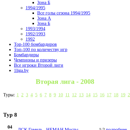
Зона Б
1994/1995
Все голы сезона 1994/1995
Зона А
Зона Б
1993/1994
1992/1993
1992
Top-100 бомбардиров
Топ-100 по количеству игр
Бомбардиры
Чемпионы и призеры
Все игроки Второй лиги
1liga.by
Вторая лига - 2008
Туры:
1
2
3
4
5
6
7
8
9
10
11
12
13
14
15
16
17
18
19
2
Тур 8
04
ДСК Гомель
-
НЕМАН Мосты
1:2
подробнее