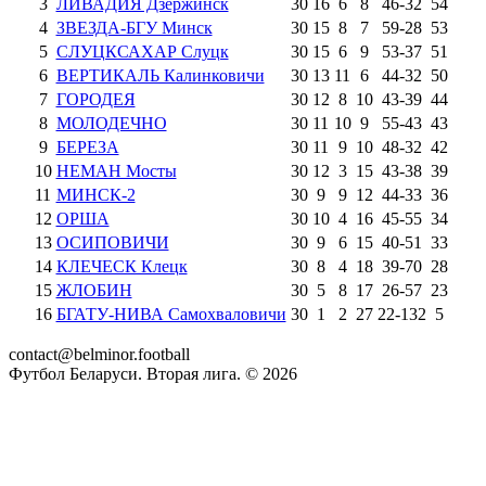
3
ЛИВАДИЯ Дзержинск
30
16
6
8
46
-
32
54
4
ЗВЕЗДА-БГУ Минск
30
15
8
7
59
-
28
53
5
СЛУЦКСАХАР Слуцк
30
15
6
9
53
-
37
51
6
ВЕРТИКАЛЬ Калинковичи
30
13
11
6
44
-
32
50
7
ГОРОДЕЯ
30
12
8
10
43
-
39
44
8
МОЛОДЕЧНО
30
11
10
9
55
-
43
43
9
БЕРЕЗА
30
11
9
10
48
-
32
42
10
НЕМАН Мосты
30
12
3
15
43
-
38
39
11
МИНСК-2
30
9
9
12
44
-
33
36
12
ОРША
30
10
4
16
45
-
55
34
13
ОСИПОВИЧИ
30
9
6
15
40
-
51
33
14
КЛЕЧЕСК Клецк
30
8
4
18
39
-
70
28
15
ЖЛОБИН
30
5
8
17
26
-
57
23
16
БГАТУ-НИВА Самохваловичи
30
1
2
27
22
-
132
5
contact@belminor.football
Футбол Беларуси. Вторая лига. ©
2026