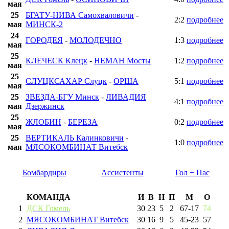
мая
25
БГАТУ-НИВА Самохваловичи
-
2:2
подробнее
мая
МИНСК-2
24
ГОРОДЕЯ
-
МОЛОДЕЧНО
1:3
подробнее
мая
25
КЛЕЧЕСК Клецк
-
НЕМАН Мосты
1:2
подробнее
мая
25
СЛУЦКСАХАР Слуцк
-
ОРША
5:1
подробнее
мая
25
ЗВЕЗДА-БГУ Минск
-
ЛИВАДИЯ
4:1
подробнее
мая
Дзержинск
25
ЖЛОБИН
-
БЕРЕЗА
0:2
подробнее
мая
25
ВЕРТИКАЛЬ Калинковичи
-
1:0
подробнее
мая
МЯСОКОМБИНАТ Витебск
Бомбардиры
Ассистенты
Гол + Пас
КОМАНДА
И
В
Н
П
М
О
1
ДСК Гомель
30
23
5
2
67
-
17
74
2
МЯСОКОМБИНАТ Витебск
30
16
9
5
45
-
23
57