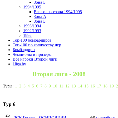
Зона Б
1994/1995
Все голы сезона 1994/1995
Зона А
Зона Б
1993/1994
1992/1993
1992
Top-100 бомбардиров
Топ-100 по количеству игр
Бомбардиры
Чемпионы и призеры
Все игроки Второй лиги
1liga.by
Вторая лига - 2008
Туры:
1
2
3
4
5
6
7
8
9
10
11
12
13
14
15
16
17
18
19
2
Тур 6
25
ДСК Гомель
-
ОСИПОВИЧИ
4:0
подробнее