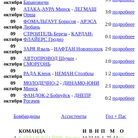
октября
Барановичи
09
АТАКА-АУРА Минск
-
ЛЕГМАШ
3:0
подробнее
октября
Орша
09
ФОМАЛЬГАУТ Борисов
-
АРЭСА
2:0
подробнее
октября
Любань
09
СТРОИТЕЛЬ Береза
-
КАРДАН-
0:1
подробнее
октября
ФЛАЙЕРС Гродно
09
ЗАРЯ Языль
-
НАФТАН Новополоцк
2:0
подробнее
октября
09
АВТОПРОВОД Щучин
-
1:0
подробнее
октября
СМОРГОНЬ
09
РАДА Клецк
-
НЕМАН Столбцы
1:2
подробнее
октября
09
МОЛОДЕЧНО-2
-
ДИНАМО-ЮНИ
2:1
подробнее
октября
Минск
09
ФАНДОК-2 Бобруйск
-
ДНЕПР
0:2
подробнее
октября
Рогачев
Бомбардиры
Ассистенты
Гол + Пас
КОМАНДА
И
В
Н
П
М
О
1
КАРДАН-ФЛАЙЕРС Гродно
34
23
10
1
75
-
12
56