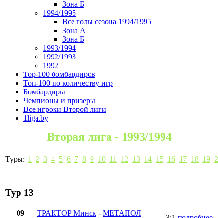
Зона Б
1994/1995
Все голы сезона 1994/1995
Зона А
Зона Б
1993/1994
1992/1993
1992
Top-100 бомбардиров
Топ-100 по количеству игр
Бомбардиры
Чемпионы и призеры
Все игроки Второй лиги
1liga.by
Вторая лига - 1993/1994
Туры:
1
2
3
4
5
6
7
8
9
10
11
12
13
14
15
16
17
18
19
2
Тур 13
09
ТРАКТОР Минск
-
МЕТАПОЛ
3:1
подробнее