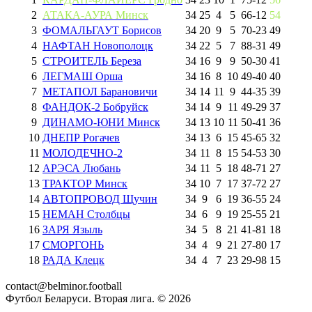
2
АТАКА-АУРА Минск
34
25
4
5
66
-
12
54
3
ФОМАЛЬГАУТ Борисов
34
20
9
5
70
-
23
49
4
НАФТАН Новополоцк
34
22
5
7
88
-
31
49
5
СТРОИТЕЛЬ Береза
34
16
9
9
50
-
30
41
6
ЛЕГМАШ Орша
34
16
8
10
49
-
40
40
7
МЕТАПОЛ Барановичи
34
14
11
9
44
-
35
39
8
ФАНДОК-2 Бобруйск
34
14
9
11
49
-
29
37
9
ДИНАМО-ЮНИ Минск
34
13
10
11
50
-
41
36
10
ДНЕПР Рогачев
34
13
6
15
45
-
65
32
11
МОЛОДЕЧНО-2
34
11
8
15
54
-
53
30
12
АРЭСА Любань
34
11
5
18
48
-
71
27
13
ТРАКТОР Минск
34
10
7
17
37
-
72
27
14
АВТОПРОВОД Щучин
34
9
6
19
36
-
55
24
15
НЕМАН Столбцы
34
6
9
19
25
-
55
21
16
ЗАРЯ Языль
34
5
8
21
41
-
81
18
17
СМОРГОНЬ
34
4
9
21
27
-
80
17
18
РАДА Клецк
34
4
7
23
29
-
98
15
contact@belminor.football
Футбол Беларуси. Вторая лига. ©
2026