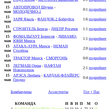
мая
15
АВТОПРОВОД Щучин
-
0:1
подробнее
мая
МОЛОДЕЧНО-2
15
ЗАРЯ Языль
-
ФАНДОК-2 Бобруйск
1:6
подробнее
мая
15
СТРОИТЕЛЬ Береза
-
ДНЕПР Рогачев
1:1
подробнее
мая
15
ФОМАЛЬГАУТ Борисов
-
ДИНАМО-
1:1
подробнее
мая
ЮНИ Минск
15
АТАКА-АУРА Минск
-
НЕМАН
2:0
подробнее
мая
Столбцы
15
ТРАКТОР Минск
-
СМОРГОНЬ
0:0
подробнее
мая
15
ЛЕГМАШ Орша
-
НАФТАН
2:1
подробнее
мая
Новополоцк
15
АРЭСА Любань
-
КАРДАН-ФЛАЙЕРС
0:4
подробнее
мая
Гродно
Бомбардиры
Ассистенты
Гол + Пас
КОМАНДА
И
В
Н
П
М
О
1
КАРДАН-ФЛАЙЕРС Гродно
34
23
10
1
75
-
12
56