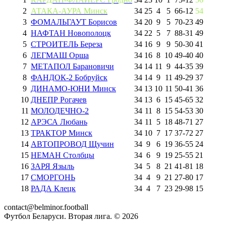
2
АТАКА-АУРА Минск
34
25
4
5
66
-
12
54
3
ФОМАЛЬГАУТ Борисов
34
20
9
5
70
-
23
49
4
НАФТАН Новополоцк
34
22
5
7
88
-
31
49
5
СТРОИТЕЛЬ Береза
34
16
9
9
50
-
30
41
6
ЛЕГМАШ Орша
34
16
8
10
49
-
40
40
7
МЕТАПОЛ Барановичи
34
14
11
9
44
-
35
39
8
ФАНДОК-2 Бобруйск
34
14
9
11
49
-
29
37
9
ДИНАМО-ЮНИ Минск
34
13
10
11
50
-
41
36
10
ДНЕПР Рогачев
34
13
6
15
45
-
65
32
11
МОЛОДЕЧНО-2
34
11
8
15
54
-
53
30
12
АРЭСА Любань
34
11
5
18
48
-
71
27
13
ТРАКТОР Минск
34
10
7
17
37
-
72
27
14
АВТОПРОВОД Щучин
34
9
6
19
36
-
55
24
15
НЕМАН Столбцы
34
6
9
19
25
-
55
21
16
ЗАРЯ Языль
34
5
8
21
41
-
81
18
17
СМОРГОНЬ
34
4
9
21
27
-
80
17
18
РАДА Клецк
34
4
7
23
29
-
98
15
contact@belminor.football
Футбол Беларуси. Вторая лига. ©
2026