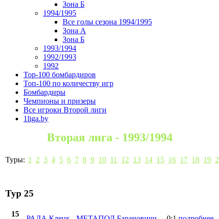
Зона Б
1994/1995
Все голы сезона 1994/1995
Зона А
Зона Б
1993/1994
1992/1993
1992
Top-100 бомбардиров
Топ-100 по количеству игр
Бомбардиры
Чемпионы и призеры
Все игроки Второй лиги
1liga.by
Вторая лига - 1993/1994
Туры:
1
2
3
4
5
6
7
8
9
10
11
12
13
14
15
16
17
18
19
2
Тур 25
15
РАДА Клецк
-
МЕТАПОЛ Барановичи
0:1
подробнее