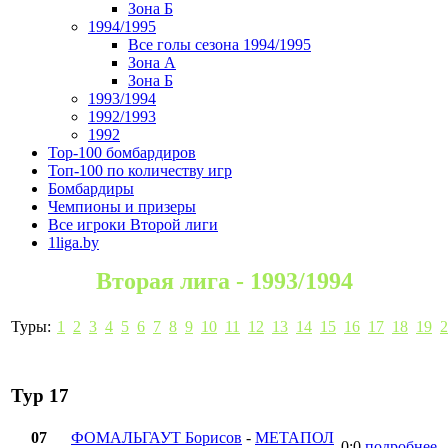
Зона Б
1994/1995
Все голы сезона 1994/1995
Зона А
Зона Б
1993/1994
1992/1993
1992
Top-100 бомбардиров
Топ-100 по количеству игр
Бомбардиры
Чемпионы и призеры
Все игроки Второй лиги
1liga.by
Вторая лига - 1993/1994
Туры:
1
2
3
4
5
6
7
8
9
10
11
12
13
14
15
16
17
18
19
2
Тур 17
07
ФОМАЛЬГАУТ Борисов
-
МЕТАПОЛ
0:0
подробнее