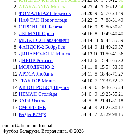
2
АТАКА-АУРА Минск
34
25
4
5
66
-
12
54
3
ФОМАЛЬГАУТ Борисов
34
20
9
5
70
-
23
49
4
НАФТАН Новополоцк
34
22
5
7
88
-
31
49
5
СТРОИТЕЛЬ Береза
34
16
9
9
50
-
30
41
6
ЛЕГМАШ Орша
34
16
8
10
49
-
40
40
7
МЕТАПОЛ Барановичи
34
14
11
9
44
-
35
39
8
ФАНДОК-2 Бобруйск
34
14
9
11
49
-
29
37
9
ДИНАМО-ЮНИ Минск
34
13
10
11
50
-
41
36
10
ДНЕПР Рогачев
34
13
6
15
45
-
65
32
11
МОЛОДЕЧНО-2
34
11
8
15
54
-
53
30
12
АРЭСА Любань
34
11
5
18
48
-
71
27
13
ТРАКТОР Минск
34
10
7
17
37
-
72
27
14
АВТОПРОВОД Щучин
34
9
6
19
36
-
55
24
15
НЕМАН Столбцы
34
6
9
19
25
-
55
21
16
ЗАРЯ Языль
34
5
8
21
41
-
81
18
17
СМОРГОНЬ
34
4
9
21
27
-
80
17
18
РАДА Клецк
34
4
7
23
29
-
98
15
contact@belminor.football
Футбол Беларуси. Вторая лига. ©
2026