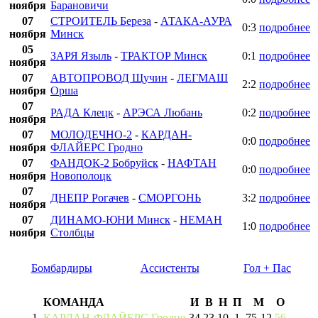
ноября
Барановичи
07
СТРОИТЕЛЬ Береза
-
АТАКА-АУРА
0:3
подробнее
ноября
Минск
05
ЗАРЯ Языль
-
ТРАКТОР Минск
0:1
подробнее
ноября
07
АВТОПРОВОД Щучин
-
ЛЕГМАШ
2:2
подробнее
ноября
Орша
07
РАДА Клецк
-
АРЭСА Любань
0:2
подробнее
ноября
07
МОЛОДЕЧНО-2
-
КАРДАН-
0:0
подробнее
ноября
ФЛАЙЕРС Гродно
07
ФАНДОК-2 Бобруйск
-
НАФТАН
0:0
подробнее
ноября
Новополоцк
07
ДНЕПР Рогачев
-
СМОРГОНЬ
3:2
подробнее
ноября
07
ДИНАМО-ЮНИ Минск
-
НЕМАН
1:0
подробнее
ноября
Столбцы
Бомбардиры
Ассистенты
Гол + Пас
КОМАНДА
И
В
Н
П
М
О
1
КАРДАН-ФЛАЙЕРС Гродно
34
23
10
1
75
-
12
56