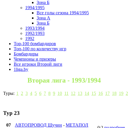
Зона Б
1994/1995
Все голы сезона 1994/1995
Зона А
Зона Б
1993/1994
1992/1993
1992
Top-100 бомбардиров
Топ-100 по количеству игр
Бомбардиры
Чемпионы и призеры
Все игроки Второй лиги
1liga.by
Вторая лига - 1993/1994
Туры:
1
2
3
4
5
6
7
8
9
10
11
12
13
14
15
16
17
18
19
2
Тур 23
07
АВТОПРОВОД Щучин
-
МЕТАПОЛ
0:2
подробнее