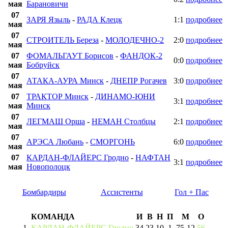
мая
Барановичи
07
ЗАРЯ Языль
-
РАДА Клецк
1:1
подробнее
мая
07
СТРОИТЕЛЬ Береза
-
МОЛОДЕЧНО-2
2:0
подробнее
мая
07
ФОМАЛЬГАУТ Борисов
-
ФАНДОК-2
0:0
подробнее
мая
Бобруйск
07
АТАКА-АУРА Минск
-
ДНЕПР Рогачев
3:0
подробнее
мая
07
ТРАКТОР Минск
-
ДИНАМО-ЮНИ
3:1
подробнее
мая
Минск
07
ЛЕГМАШ Орша
-
НЕМАН Столбцы
2:1
подробнее
мая
07
АРЭСА Любань
-
СМОРГОНЬ
6:0
подробнее
мая
07
КАРДАН-ФЛАЙЕРС Гродно
-
НАФТАН
3:1
подробнее
мая
Новополоцк
Бомбардиры
Ассистенты
Гол + Пас
КОМАНДА
И
В
Н
П
М
О
1
КАРДАН-ФЛАЙЕРС Гродно
34
23
10
1
75
-
12
56