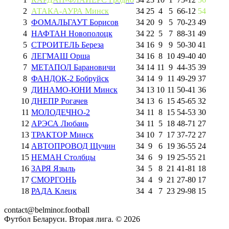
2
АТАКА-АУРА Минск
34
25
4
5
66
-
12
54
3
ФОМАЛЬГАУТ Борисов
34
20
9
5
70
-
23
49
4
НАФТАН Новополоцк
34
22
5
7
88
-
31
49
5
СТРОИТЕЛЬ Береза
34
16
9
9
50
-
30
41
6
ЛЕГМАШ Орша
34
16
8
10
49
-
40
40
7
МЕТАПОЛ Барановичи
34
14
11
9
44
-
35
39
8
ФАНДОК-2 Бобруйск
34
14
9
11
49
-
29
37
9
ДИНАМО-ЮНИ Минск
34
13
10
11
50
-
41
36
10
ДНЕПР Рогачев
34
13
6
15
45
-
65
32
11
МОЛОДЕЧНО-2
34
11
8
15
54
-
53
30
12
АРЭСА Любань
34
11
5
18
48
-
71
27
13
ТРАКТОР Минск
34
10
7
17
37
-
72
27
14
АВТОПРОВОД Щучин
34
9
6
19
36
-
55
24
15
НЕМАН Столбцы
34
6
9
19
25
-
55
21
16
ЗАРЯ Языль
34
5
8
21
41
-
81
18
17
СМОРГОНЬ
34
4
9
21
27
-
80
17
18
РАДА Клецк
34
4
7
23
29
-
98
15
contact@belminor.football
Футбол Беларуси. Вторая лига. ©
2026