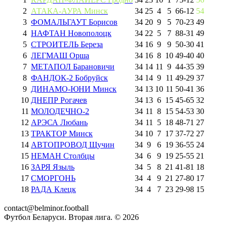
2
АТАКА-АУРА Минск
34
25
4
5
66
-
12
54
3
ФОМАЛЬГАУТ Борисов
34
20
9
5
70
-
23
49
4
НАФТАН Новополоцк
34
22
5
7
88
-
31
49
5
СТРОИТЕЛЬ Береза
34
16
9
9
50
-
30
41
6
ЛЕГМАШ Орша
34
16
8
10
49
-
40
40
7
МЕТАПОЛ Барановичи
34
14
11
9
44
-
35
39
8
ФАНДОК-2 Бобруйск
34
14
9
11
49
-
29
37
9
ДИНАМО-ЮНИ Минск
34
13
10
11
50
-
41
36
10
ДНЕПР Рогачев
34
13
6
15
45
-
65
32
11
МОЛОДЕЧНО-2
34
11
8
15
54
-
53
30
12
АРЭСА Любань
34
11
5
18
48
-
71
27
13
ТРАКТОР Минск
34
10
7
17
37
-
72
27
14
АВТОПРОВОД Щучин
34
9
6
19
36
-
55
24
15
НЕМАН Столбцы
34
6
9
19
25
-
55
21
16
ЗАРЯ Языль
34
5
8
21
41
-
81
18
17
СМОРГОНЬ
34
4
9
21
27
-
80
17
18
РАДА Клецк
34
4
7
23
29
-
98
15
contact@belminor.football
Футбол Беларуси. Вторая лига. ©
2026