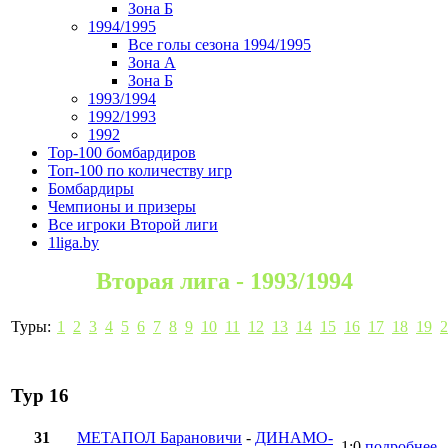
Зона Б
1994/1995
Все голы сезона 1994/1995
Зона А
Зона Б
1993/1994
1992/1993
1992
Top-100 бомбардиров
Топ-100 по количеству игр
Бомбардиры
Чемпионы и призеры
Все игроки Второй лиги
1liga.by
Вторая лига - 1993/1994
Туры:
1
2
3
4
5
6
7
8
9
10
11
12
13
14
15
16
17
18
19
2
Тур 16
31
МЕТАПОЛ Барановичи
-
ДИНАМО-
1:0
подробнее