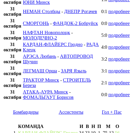
октября
ЮНИ Минск
31
НЕМАН Столбцы
-
ДНЕПР Рогачев
0:1
подробнее
октября
31
СМОРГОНЬ
-
ФАНДОК-2 Бобруйск
0:0
подробнее
октября
31
НАФТАН Новополоцк
-
5:0
подробнее
октября
МОЛОДЕЧНО-2
31
КАРДАН-ФЛАЙЕРС Гродно
-
РАДА
4:0
подробнее
октября
Клецк
31
АРЭСА Любань
-
АВТОПРОВОД
3:2
подробнее
октября
Щучин
31
ЛЕГМАШ Орша
-
ЗАРЯ Языль
3:1
подробнее
октября
31
ТРАКТОР Минск
-
СТРОИТЕЛЬ
2:1
подробнее
октября
Береза
31
АТАКА-АУРА Минск
-
0:0
подробнее
октября
ФОМАЛЬГАУТ Борисов
Бомбардиры
Ассистенты
Гол + Пас
КОМАНДА
И
В
Н
П
М
О
1
КАРДАН-ФЛАЙЕРС Гродно
34
23
10
1
75
-
12
56