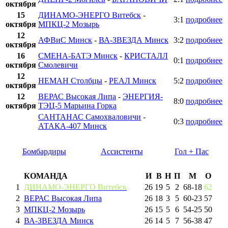
октября
15
ДИНАМО-ЭНЕРГО Витебск
-
3:1
подробнее
октября
МПКЦ-2 Мозырь
12
АФВиС Минск
-
ВА-ЗВЕЗДА Минск
3:2
подробнее
октября
16
СМЕНА-БАТЭ Минск
-
КРИСТАЛЛ
0:1
подробнее
октября
Смолевичи
12
НЕМАН Столбцы
-
РЕАЛ Минск
5:2
подробнее
октября
12
ВЕРАС Высокая Липа
-
ЭНЕРГИЯ-
8:0
подробнее
октября
ТЭЦ-5 Марьина Горка
САНТАНАС Самохваловичи
-
0:3
подробнее
АТАКА-407 Минск
Бомбардиры
Ассистенты
Гол + Пас
КОМАНДА
И
В
Н
П
М
О
1
ДИНАМО-ЭНЕРГО Витебск
26
19
5
2
68
-
18
62
2
ВЕРАС Высокая Липа
26
18
3
5
60
-
23
57
3
МПКЦ-2 Мозырь
26
15
5
6
54
-
25
50
4
ВА-ЗВЕЗДА Минск
26
14
5
7
56
-
38
47