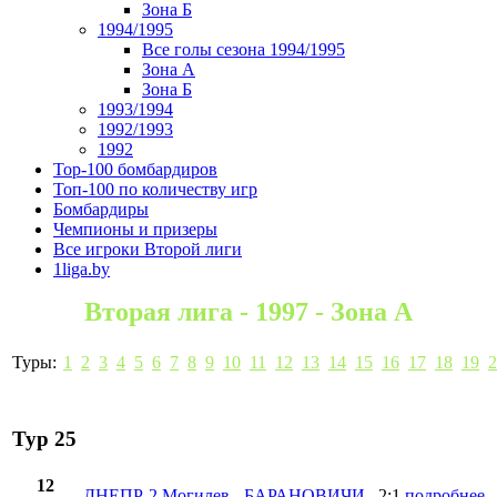
Зона Б
1994/1995
Все голы сезона 1994/1995
Зона А
Зона Б
1993/1994
1992/1993
1992
Top-100 бомбардиров
Топ-100 по количеству игр
Бомбардиры
Чемпионы и призеры
Все игроки Второй лиги
1liga.by
Вторая лига - 1997 - Зона А
Туры:
1
2
3
4
5
6
7
8
9
10
11
12
13
14
15
16
17
18
19
2
Тур 25
12
ДНЕПР-2 Могилев
-
БАРАНОВИЧИ
2:1
подробнее