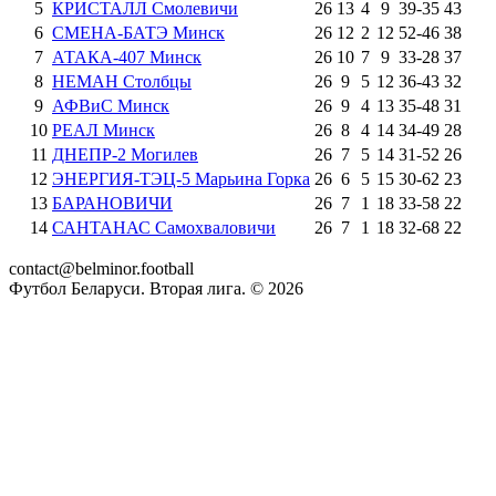
5
КРИСТАЛЛ Смолевичи
26
13
4
9
39
-
35
43
6
СМЕНА-БАТЭ Минск
26
12
2
12
52
-
46
38
7
АТАКА-407 Минск
26
10
7
9
33
-
28
37
8
НЕМАН Столбцы
26
9
5
12
36
-
43
32
9
АФВиС Минск
26
9
4
13
35
-
48
31
10
РЕАЛ Минск
26
8
4
14
34
-
49
28
11
ДНЕПР-2 Могилев
26
7
5
14
31
-
52
26
12
ЭНЕРГИЯ-ТЭЦ-5 Марьина Горка
26
6
5
15
30
-
62
23
13
БАРАНОВИЧИ
26
7
1
18
33
-
58
22
14
САНТАНАС Самохваловичи
26
7
1
18
32
-
68
22
contact@belminor.football
Футбол Беларуси. Вторая лига. ©
2026