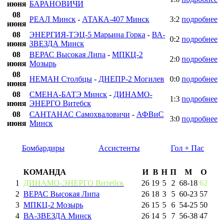
июня
БАРАНОВИЧИ
08
РЕАЛ Минск
-
АТАКА-407 Минск
3:2
подробнее
июня
08
ЭНЕРГИЯ-ТЭЦ-5 Марьина Горка
-
ВА-
0:2
подробнее
июня
ЗВЕЗДА Минск
08
ВЕРАС Высокая Липа
-
МПКЦ-2
2:0
подробнее
июня
Мозырь
08
НЕМАН Столбцы
-
ДНЕПР-2 Могилев
0:0
подробнее
июня
08
СМЕНА-БАТЭ Минск
-
ДИНАМО-
1:3
подробнее
июня
ЭНЕРГО Витебск
08
САНТАНАС Самохваловичи
-
АФВиС
3:0
подробнее
июня
Минск
Бомбардиры
Ассистенты
Гол + Пас
КОМАНДА
И
В
Н
П
М
О
1
ДИНАМО-ЭНЕРГО Витебск
26
19
5
2
68
-
18
62
2
ВЕРАС Высокая Липа
26
18
3
5
60
-
23
57
3
МПКЦ-2 Мозырь
26
15
5
6
54
-
25
50
4
ВА-ЗВЕЗДА Минск
26
14
5
7
56
-
38
47