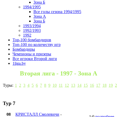
Зона Б
1994/1995
Все голы сезона 1994/1995
Зона А
Зона Б
1993/1994
1992/1993
1992
Top-100 бомбардиров
Топ-100 по количеству игр
Бомбардиры
Чемпионы и призеры
Все игроки Второй лиги
1liga.by
Вторая лига - 1997 - Зона А
Туры:
1
2
3
4
5
6
7
8
9
10
11
12
13
14
15
16
17
18
19
2
Тур 7
08
КРИСТАЛЛ Смолевичи
-
1:0
подробнее