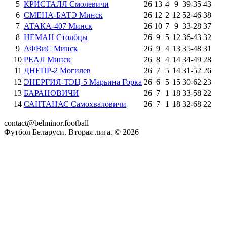
5
КРИСТАЛЛ Смолевичи
26
13
4
9
39
-
35
43
6
СМЕНА-БАТЭ Минск
26
12
2
12
52
-
46
38
7
АТАКА-407 Минск
26
10
7
9
33
-
28
37
8
НЕМАН Столбцы
26
9
5
12
36
-
43
32
9
АФВиС Минск
26
9
4
13
35
-
48
31
10
РЕАЛ Минск
26
8
4
14
34
-
49
28
11
ДНЕПР-2 Могилев
26
7
5
14
31
-
52
26
12
ЭНЕРГИЯ-ТЭЦ-5 Марьина Горка
26
6
5
15
30
-
62
23
13
БАРАНОВИЧИ
26
7
1
18
33
-
58
22
14
САНТАНАС Самохваловичи
26
7
1
18
32
-
68
22
contact@belminor.football
Футбол Беларуси. Вторая лига. ©
2026