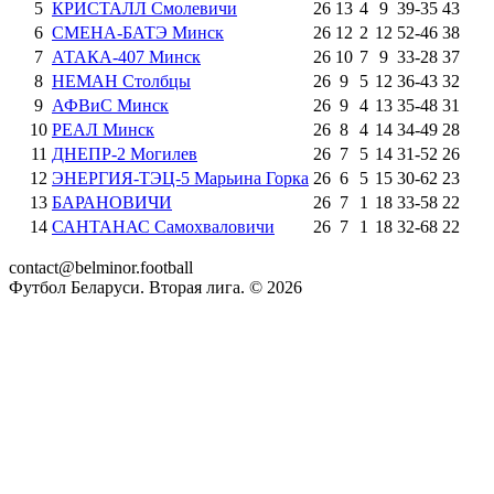
5
КРИСТАЛЛ Смолевичи
26
13
4
9
39
-
35
43
6
СМЕНА-БАТЭ Минск
26
12
2
12
52
-
46
38
7
АТАКА-407 Минск
26
10
7
9
33
-
28
37
8
НЕМАН Столбцы
26
9
5
12
36
-
43
32
9
АФВиС Минск
26
9
4
13
35
-
48
31
10
РЕАЛ Минск
26
8
4
14
34
-
49
28
11
ДНЕПР-2 Могилев
26
7
5
14
31
-
52
26
12
ЭНЕРГИЯ-ТЭЦ-5 Марьина Горка
26
6
5
15
30
-
62
23
13
БАРАНОВИЧИ
26
7
1
18
33
-
58
22
14
САНТАНАС Самохваловичи
26
7
1
18
32
-
68
22
contact@belminor.football
Футбол Беларуси. Вторая лига. ©
2026