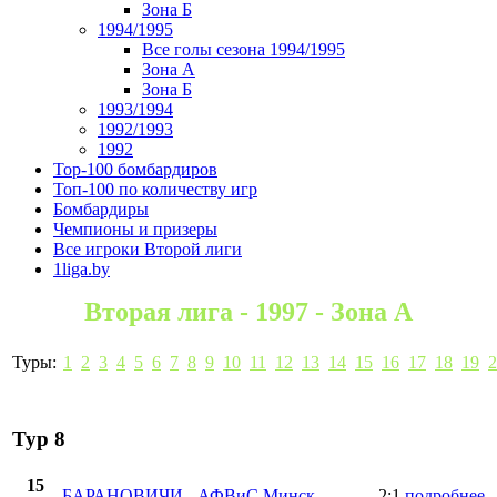
Зона Б
1994/1995
Все голы сезона 1994/1995
Зона А
Зона Б
1993/1994
1992/1993
1992
Top-100 бомбардиров
Топ-100 по количеству игр
Бомбардиры
Чемпионы и призеры
Все игроки Второй лиги
1liga.by
Вторая лига - 1997 - Зона А
Туры:
1
2
3
4
5
6
7
8
9
10
11
12
13
14
15
16
17
18
19
2
Тур 8
15
БАРАНОВИЧИ
-
АФВиС Минск
2:1
подробнее