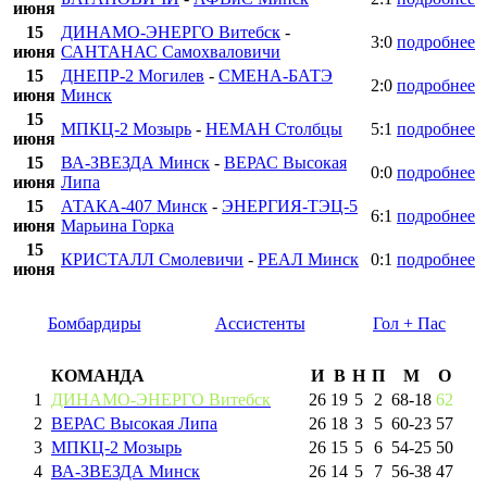
июня
15
ДИНАМО-ЭНЕРГО Витебск
-
3:0
подробнее
июня
САНТАНАС Самохваловичи
15
ДНЕПР-2 Могилев
-
СМЕНА-БАТЭ
2:0
подробнее
июня
Минск
15
МПКЦ-2 Мозырь
-
НЕМАН Столбцы
5:1
подробнее
июня
15
ВА-ЗВЕЗДА Минск
-
ВЕРАС Высокая
0:0
подробнее
июня
Липа
15
АТАКА-407 Минск
-
ЭНЕРГИЯ-ТЭЦ-5
6:1
подробнее
июня
Марьина Горка
15
КРИСТАЛЛ Смолевичи
-
РЕАЛ Минск
0:1
подробнее
июня
Бомбардиры
Ассистенты
Гол + Пас
КОМАНДА
И
В
Н
П
М
О
1
ДИНАМО-ЭНЕРГО Витебск
26
19
5
2
68
-
18
62
2
ВЕРАС Высокая Липа
26
18
3
5
60
-
23
57
3
МПКЦ-2 Мозырь
26
15
5
6
54
-
25
50
4
ВА-ЗВЕЗДА Минск
26
14
5
7
56
-
38
47