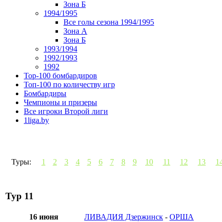
Зона Б
1994/1995
Все голы сезона 1994/1995
Зона А
Зона Б
1993/1994
1992/1993
1992
Top-100 бомбардиров
Топ-100 по количеству игр
Бомбардиры
Чемпионы и призеры
Все игроки Второй лиги
1liga.by
Туры:
1
2
3
4
5
6
7
8
9
10
11
12
13
1
Тур 11
16 июня
ЛИВАДИЯ Дзержинск
-
ОРША