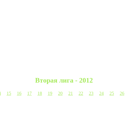
Вторая лига - 2012
4
15
16
17
18
19
20
21
22
23
24
25
26