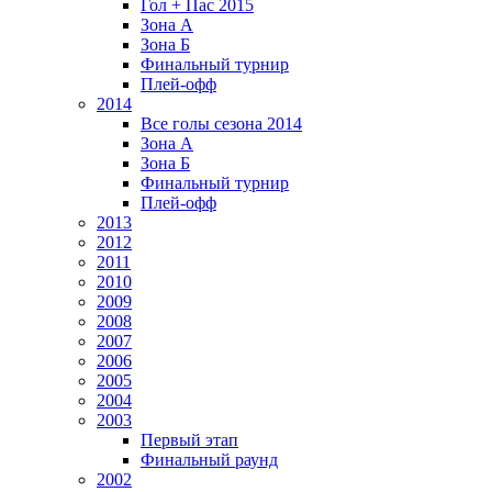
Гол + Пас 2015
Зона А
Зона Б
Финальный турнир
Плей-офф
2014
Все голы сезона 2014
Зона А
Зона Б
Финальный турнир
Плей-офф
2013
2012
2011
2010
2009
2008
2007
2006
2005
2004
2003
Первый этап
Финальный раунд
2002