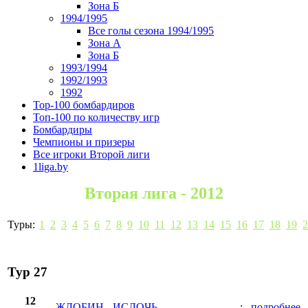
Зона Б
1994/1995
Все голы сезона 1994/1995
Зона А
Зона Б
1993/1994
1992/1993
1992
Top-100 бомбардиров
Топ-100 по количеству игр
Бомбардиры
Чемпионы и призеры
Все игроки Второй лиги
1liga.by
Вторая лига - 2012
Туры:
1
2
3
4
5
6
7
8
9
10
11
12
13
14
15
16
17
18
19
2
Тур 27
12
ЖЛОБИН
-
ИСЛОЧЬ
-:-
подробнее