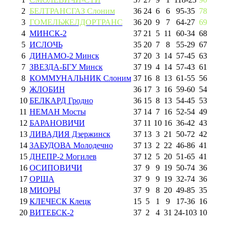
2
БЕЛТРАНСГАЗ Слоним
36
24
6
6
95
-
35
78
3
ГОМЕЛЬЖЕЛДОРТРАНС
36
20
9
7
64
-
27
69
4
МИНСК-2
37
21
5
11
60
-
34
68
5
ИСЛОЧЬ
35
20
7
8
55
-
29
67
6
ДИНАМО-2 Минск
37
20
3
14
57
-
45
63
7
ЗВЕЗДА-БГУ Минск
37
19
4
14
57
-
43
61
8
КОММУНАЛЬНИК Слоним
37
16
8
13
61
-
55
56
9
ЖЛОБИН
36
17
3
16
59
-
60
54
10
БЕЛКАРД Гродно
36
15
8
13
54
-
45
53
11
НЕМАН Мосты
37
14
7
16
52
-
54
49
12
БАРАНОВИЧИ
37
11
10
16
36
-
42
43
13
ЛИВАДИЯ Дзержинск
37
13
3
21
50
-
72
42
14
ЗАБУДОВА Молодечно
37
13
2
22
46
-
86
41
15
ДНЕПР-2 Могилев
37
12
5
20
51
-
65
41
16
ОСИПОВИЧИ
37
9
9
19
50
-
74
36
17
ОРША
37
9
9
19
32
-
74
36
18
МИОРЫ
37
9
8
20
49
-
85
35
19
КЛЕЧЕСК Клецк
15
5
1
9
17
-
36
16
20
ВИТЕБСК-2
37
2
4
31
24
-
103
10