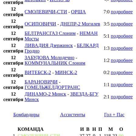
сентября
12
СМОЛЕВИЧИ-СТИ
-
ОРША
7:0
подробнее
сентября
12
ОСИПОВИЧИ
-
ДНЕПР-2 Могилев
3:5
подробнее
сентября
12
БЕЛТРАНСГАЗ Слоним
-
НЕМАН
5:1
подробнее
сентября
Мосты
12
ЛИВАДИЯ Дзержинск
-
БЕЛКАРД
1:3
подробнее
сентября
Гродно
12
ЗАБУДОВА Молодечно
-
1:2
подробнее
сентября
КОММУНАЛЬНИК Слоним
12
ВИТЕБСК-2
-
МИНСК-2
0:2
подробнее
сентября
12
БАРАНОВИЧИ
-
1:1
подробнее
сентября
ГОМЕЛЬЖЕЛДОРТРАНС
12
ДИНАМО-2 Минск
-
ЗВЕЗДА-БГУ
2:1
подробнее
сентября
Минск
Бомбардиры
Ассистенты
Гол + Пас
КОМАНДА
И
В
Н
П
М
О
1
СМОЛЕВИЧИ-СТИ
37
27
9
1
118
-
23
90