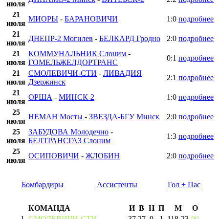
июля
21
МИОРЫ
-
БАРАНОВИЧИ
1:0
подробнее
июля
21
ДНЕПР-2 Могилев
-
БЕЛКАРД Гродно
2:0
подробнее
июля
21
КОММУНАЛЬНИК Слоним
-
0:1
подробнее
июля
ГОМЕЛЬЖЕЛДОРТРАНС
21
СМОЛЕВИЧИ-СТИ
-
ЛИВАДИЯ
2:1
подробнее
июля
Дзержинск
21
ОРША
-
МИНСК-2
1:0
подробнее
июля
25
НЕМАН Мосты
-
ЗВЕЗДА-БГУ Минск
2:0
подробнее
июля
25
ЗАБУДОВА Молодечно
-
1:3
подробнее
июля
БЕЛТРАНСГАЗ Слоним
25
ОСИПОВИЧИ
-
ЖЛОБИН
2:0
подробнее
июля
Бомбардиры
Ассистенты
Гол + Пас
КОМАНДА
И
В
Н
П
М
О
1
СМОЛЕВИЧИ-СТИ
37
27
9
1
118
-
23
90