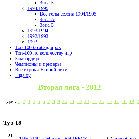
Зона Б
1994/1995
Все голы сезона 1994/1995
Зона А
Зона Б
1993/1994
1992/1993
1992
Top-100 бомбардиров
Топ-100 по количеству игр
Бомбардиры
Чемпионы и призеры
Все игроки Второй лиги
1liga.by
Вторая лига - 2012
Туры:
1
2
3
4
5
6
7
8
9
10
11
12
13
14
15
16
17
18
19
2
Тур 18
21
ДИНАМО-2 Минск
-
ВИТЕБСК-2
2:2
подробнее