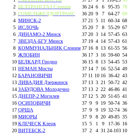
2
БЕЛТРАНСГАЗ Слоним
36
24
6
6
95
-
35
78
3
ГОМЕЛЬЖЕЛДОРТРАНС
36
20
9
7
64
-
27
69
4
МИНСК-2
37
21
5
11
60
-
34
68
5
ИСЛОЧЬ
35
20
7
8
55
-
29
67
6
ДИНАМО-2 Минск
37
20
3
14
57
-
45
63
7
ЗВЕЗДА-БГУ Минск
37
19
4
14
57
-
43
61
8
КОММУНАЛЬНИК Слоним
37
16
8
13
61
-
55
56
9
ЖЛОБИН
36
17
3
16
59
-
60
54
10
БЕЛКАРД Гродно
36
15
8
13
54
-
45
53
11
НЕМАН Мосты
37
14
7
16
52
-
54
49
12
БАРАНОВИЧИ
37
11
10
16
36
-
42
43
13
ЛИВАДИЯ Дзержинск
37
13
3
21
50
-
72
42
14
ЗАБУДОВА Молодечно
37
13
2
22
46
-
86
41
15
ДНЕПР-2 Могилев
37
12
5
20
51
-
65
41
16
ОСИПОВИЧИ
37
9
9
19
50
-
74
36
17
ОРША
37
9
9
19
32
-
74
36
18
МИОРЫ
37
9
8
20
49
-
85
35
19
КЛЕЧЕСК Клецк
15
5
1
9
17
-
36
16
20
ВИТЕБСК-2
37
2
4
31
24
-
103
10