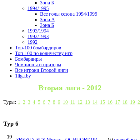
Зона Б
1994/1995
Все голы сезона 1994/1995
Зона А
Зона Б
1993/1994
1992/1993
1992
Top-100 бомбардиров
Топ-100 по количеству игр
Бомбардиры
Чемпионы и призеры
Все игроки Второй лиги
1liga.by
Вторая лига - 2012
Туры:
1
2
3
4
5
6
7
8
9
10
11
12
13
14
15
16
17
18
19
2
Тур 6
19
ЗВЕЗДА-БГУ Минск
-
ОСИПОВИЧИ
2:0
подробнее