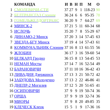
КОМАНДА
И
В
Н
П
М
О
1
СМОЛЕВИЧИ-СТИ
37
27
9
1
118
-
23
90
2
БЕЛТРАНСГАЗ Слоним
36
24
6
6
95
-
35
78
3
ГОМЕЛЬЖЕЛДОРТРАНС
36
20
9
7
64
-
27
69
4
МИНСК-2
37
21
5
11
60
-
34
68
5
ИСЛОЧЬ
35
20
7
8
55
-
29
67
6
ДИНАМО-2 Минск
37
20
3
14
57
-
45
63
7
ЗВЕЗДА-БГУ Минск
37
19
4
14
57
-
43
61
8
КОММУНАЛЬНИК Слоним
37
16
8
13
61
-
55
56
9
ЖЛОБИН
36
17
3
16
59
-
60
54
10
БЕЛКАРД Гродно
36
15
8
13
54
-
45
53
11
НЕМАН Мосты
37
14
7
16
52
-
54
49
12
БАРАНОВИЧИ
37
11
10
16
36
-
42
43
13
ЛИВАДИЯ Дзержинск
37
13
3
21
50
-
72
42
14
ЗАБУДОВА Молодечно
37
13
2
22
46
-
86
41
15
ДНЕПР-2 Могилев
37
12
5
20
51
-
65
41
16
ОСИПОВИЧИ
37
9
9
19
50
-
74
36
17
ОРША
37
9
9
19
32
-
74
36
18
МИОРЫ
37
9
8
20
49
-
85
35
19
КЛЕЧЕСК Клецк
15
5
1
9
17
-
36
16