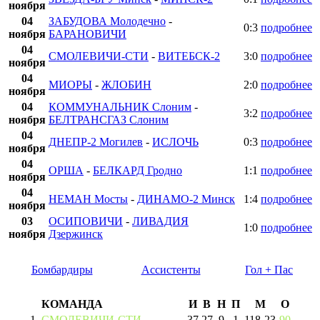
ноября
04
ЗАБУДОВА Молодечно
-
0:3
подробнее
ноября
БАРАНОВИЧИ
04
СМОЛЕВИЧИ-СТИ
-
ВИТЕБСК-2
3:0
подробнее
ноября
04
МИОРЫ
-
ЖЛОБИН
2:0
подробнее
ноября
04
КОММУНАЛЬНИК Слоним
-
3:2
подробнее
ноября
БЕЛТРАНСГАЗ Слоним
04
ДНЕПР-2 Могилев
-
ИСЛОЧЬ
0:3
подробнее
ноября
04
ОРША
-
БЕЛКАРД Гродно
1:1
подробнее
ноября
04
НЕМАН Мосты
-
ДИНАМО-2 Минск
1:4
подробнее
ноября
03
ОСИПОВИЧИ
-
ЛИВАДИЯ
1:0
подробнее
ноября
Дзержинск
Бомбардиры
Ассистенты
Гол + Пас
КОМАНДА
И
В
Н
П
М
О
1
СМОЛЕВИЧИ-СТИ
37
27
9
1
118
-
23
90