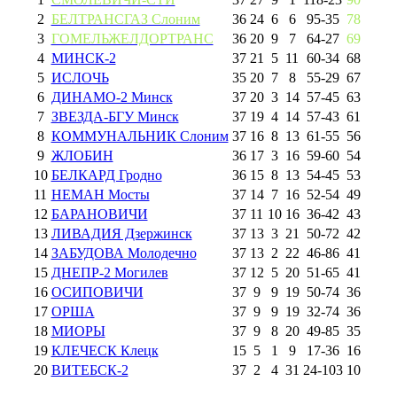
2
БЕЛТРАНСГАЗ Слоним
36
24
6
6
95
-
35
78
3
ГОМЕЛЬЖЕЛДОРТРАНС
36
20
9
7
64
-
27
69
4
МИНСК-2
37
21
5
11
60
-
34
68
5
ИСЛОЧЬ
35
20
7
8
55
-
29
67
6
ДИНАМО-2 Минск
37
20
3
14
57
-
45
63
7
ЗВЕЗДА-БГУ Минск
37
19
4
14
57
-
43
61
8
КОММУНАЛЬНИК Слоним
37
16
8
13
61
-
55
56
9
ЖЛОБИН
36
17
3
16
59
-
60
54
10
БЕЛКАРД Гродно
36
15
8
13
54
-
45
53
11
НЕМАН Мосты
37
14
7
16
52
-
54
49
12
БАРАНОВИЧИ
37
11
10
16
36
-
42
43
13
ЛИВАДИЯ Дзержинск
37
13
3
21
50
-
72
42
14
ЗАБУДОВА Молодечно
37
13
2
22
46
-
86
41
15
ДНЕПР-2 Могилев
37
12
5
20
51
-
65
41
16
ОСИПОВИЧИ
37
9
9
19
50
-
74
36
17
ОРША
37
9
9
19
32
-
74
36
18
МИОРЫ
37
9
8
20
49
-
85
35
19
КЛЕЧЕСК Клецк
15
5
1
9
17
-
36
16
20
ВИТЕБСК-2
37
2
4
31
24
-
103
10