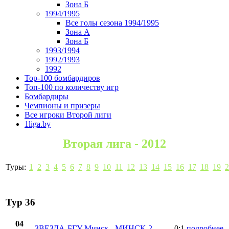
Зона Б
1994/1995
Все голы сезона 1994/1995
Зона А
Зона Б
1993/1994
1992/1993
1992
Top-100 бомбардиров
Топ-100 по количеству игр
Бомбардиры
Чемпионы и призеры
Все игроки Второй лиги
1liga.by
Вторая лига - 2012
Туры:
1
2
3
4
5
6
7
8
9
10
11
12
13
14
15
16
17
18
19
2
Тур 36
04
ЗВЕЗДА-БГУ Минск
-
МИНСК-2
0:1
подробнее