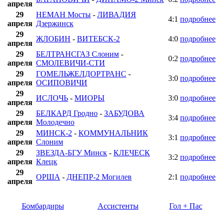
апреля
29
НЕМАН Мосты
-
ЛИВАДИЯ
4:1
подробнее
апреля
Дзержинск
29
ЖЛОБИН
-
ВИТЕБСК-2
4:0
подробнее
апреля
29
БЕЛТРАНСГАЗ Слоним
-
0:2
подробнее
апреля
СМОЛЕВИЧИ-СТИ
29
ГОМЕЛЬЖЕЛДОРТРАНС
-
3:0
подробнее
апреля
ОСИПОВИЧИ
29
ИСЛОЧЬ
-
МИОРЫ
3:0
подробнее
апреля
29
БЕЛКАРД Гродно
-
ЗАБУДОВА
3:4
подробнее
апреля
Молодечно
29
МИНСК-2
-
КОММУНАЛЬНИК
3:1
подробнее
апреля
Слоним
29
ЗВЕЗДА-БГУ Минск
-
КЛЕЧЕСК
3:2
подробнее
апреля
Клецк
29
ОРША
-
ДНЕПР-2 Могилев
2:1
подробнее
апреля
Бомбардиры
Ассистенты
Гол + Пас