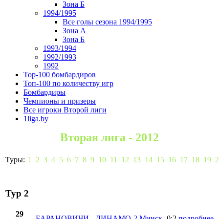
Зона Б
1994/1995
Все голы сезона 1994/1995
Зона А
Зона Б
1993/1994
1992/1993
1992
Top-100 бомбардиров
Топ-100 по количеству игр
Бомбардиры
Чемпионы и призеры
Все игроки Второй лиги
1liga.by
Вторая лига - 2012
Туры:
1
2
3
4
5
6
7
8
9
10
11
12
13
14
15
16
17
18
19
2
Тур 2
29
БАРАНОВИЧИ
-
ДИНАМО-2 Минск
0:2
подробнее