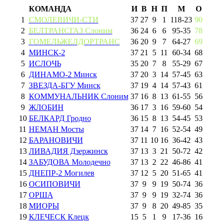
КОМАНДА
И
В
Н
П
М
О
1
СМОЛЕВИЧИ-СТИ
37
27
9
1
118
-
23
90
2
БЕЛТРАНСГАЗ Слоним
36
24
6
6
95
-
35
78
3
ГОМЕЛЬЖЕЛДОРТРАНС
36
20
9
7
64
-
27
69
4
МИНСК-2
37
21
5
11
60
-
34
68
5
ИСЛОЧЬ
35
20
7
8
55
-
29
67
6
ДИНАМО-2 Минск
37
20
3
14
57
-
45
63
7
ЗВЕЗДА-БГУ Минск
37
19
4
14
57
-
43
61
8
КОММУНАЛЬНИК Слоним
37
16
8
13
61
-
55
56
9
ЖЛОБИН
36
17
3
16
59
-
60
54
10
БЕЛКАРД Гродно
36
15
8
13
54
-
45
53
11
НЕМАН Мосты
37
14
7
16
52
-
54
49
12
БАРАНОВИЧИ
37
11
10
16
36
-
42
43
13
ЛИВАДИЯ Дзержинск
37
13
3
21
50
-
72
42
14
ЗАБУДОВА Молодечно
37
13
2
22
46
-
86
41
15
ДНЕПР-2 Могилев
37
12
5
20
51
-
65
41
16
ОСИПОВИЧИ
37
9
9
19
50
-
74
36
17
ОРША
37
9
9
19
32
-
74
36
18
МИОРЫ
37
9
8
20
49
-
85
35
19
КЛЕЧЕСК Клецк
15
5
1
9
17
-
36
16