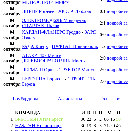
октября
МЕТРОСТРОЙ Минск
04
ДНЕПР Рогачев
-
АРЭСА Любань
0:1
подробнее
октября
04
ЭЛЕКТРОМОДУЛЬ Молодечно
-
2:1
подробнее
октября
СПАРТАК Шклов
04
КАРДАН-ФЛАЙЕРС Гродно
-
ЗАРЯ
0:0
подробнее
октября
Языль
04
РАДА Клецк
-
НАФТАН Новополоцк
1:2
подробнее
октября
04
АТАКА-407 Минск
-
2:0
подробнее
октября
ДЕРЕВООБРАБОТЧИК Мосты
04
ЛЕГМАШ Орша
-
ТРАКТОР Минск
2:0
подробнее
октября
04
БЕРЕЗИНА Борисов
-
СТРОИТЕЛЬ
2:0
подробнее
октября
Береза
Бомбардиры
Ассистенты
Гол + Пас
КОМАНДА
И
В
Н
П
М
О
1
БРЕСТБЫТХИМ Брест
30
22
6
2
86
-
16
50
2
НАФТАН Новополоцк
30
19
8
3
71
-
20
46