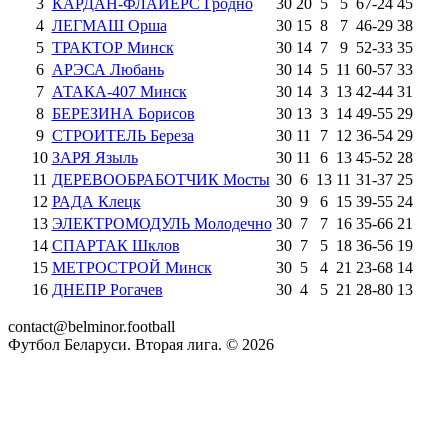
3
КАРДАН-ФЛАЙЕРС Гродно
30
20
5
5
67
-
24
45
4
ЛЕГМАШ Орша
30
15
8
7
46
-
29
38
5
ТРАКТОР Минск
30
14
7
9
52
-
33
35
6
АРЭСА Любань
30
14
5
11
60
-
57
33
7
АТАКА-407 Минск
30
14
3
13
42
-
44
31
8
БЕРЕЗИНА Борисов
30
13
3
14
49
-
55
29
9
СТРОИТЕЛЬ Береза
30
11
7
12
36
-
54
29
10
ЗАРЯ Языль
30
11
6
13
45
-
52
28
11
ДЕРЕВООБРАБОТЧИК Мосты
30
6
13
11
31
-
37
25
12
РАДА Клецк
30
9
6
15
39
-
55
24
13
ЭЛЕКТРОМОДУЛЬ Молодечно
30
7
7
16
35
-
66
21
14
СПАРТАК Шклов
30
7
5
18
36
-
56
19
15
МЕТРОСТРОЙ Минск
30
5
4
21
23
-
68
14
16
ДНЕПР Рогачев
30
4
5
21
28
-
80
13
contact@belminor.football
Футбол Беларуси. Вторая лига. ©
2026