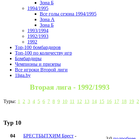
Зона Б
1994/1995
Все голы сезона 1994/1995
Зона А
Зона Б
1993/1994
1992/1993
1992
Top-100 бомбардиров
Топ-100 по количеству игр
Бомбардиры
Чемпионы и призеры
Все игроки Второй лиги
1liga.by
Вторая лига - 1992/1993
Туры:
1
2
3
4
5
6
7
8
9
10
11
12
13
14
15
16
17
18
19
2
Тур 10
04
БРЕСТБЫТХИМ Брест
-
3:0
подробнее