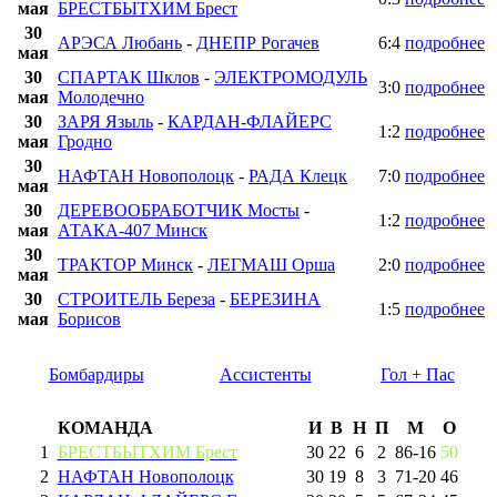
мая
БРЕСТБЫТХИМ Брест
30
АРЭСА Любань
-
ДНЕПР Рогачев
6:4
подробнее
мая
30
СПАРТАК Шклов
-
ЭЛЕКТРОМОДУЛЬ
3:0
подробнее
мая
Молодечно
30
ЗАРЯ Языль
-
КАРДАН-ФЛАЙЕРС
1:2
подробнее
мая
Гродно
30
НАФТАН Новополоцк
-
РАДА Клецк
7:0
подробнее
мая
30
ДЕРЕВООБРАБОТЧИК Мосты
-
1:2
подробнее
мая
АТАКА-407 Минск
30
ТРАКТОР Минск
-
ЛЕГМАШ Орша
2:0
подробнее
мая
30
СТРОИТЕЛЬ Береза
-
БЕРЕЗИНА
1:5
подробнее
мая
Борисов
Бомбардиры
Ассистенты
Гол + Пас
КОМАНДА
И
В
Н
П
М
О
1
БРЕСТБЫТХИМ Брест
30
22
6
2
86
-
16
50
2
НАФТАН Новополоцк
30
19
8
3
71
-
20
46