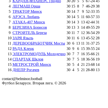
3
КАРДАН-ФЛАЙЕРС Гродно
30
20
5
5
67
-
24
45
4
ЛЕГМАШ Орша
30
15
8
7
46
-
29
38
5
ТРАКТОР Минск
30
14
7
9
52
-
33
35
6
АРЭСА Любань
30
14
5
11
60
-
57
33
7
АТАКА-407 Минск
30
14
3
13
42
-
44
31
8
БЕРЕЗИНА Борисов
30
13
3
14
49
-
55
29
9
СТРОИТЕЛЬ Береза
30
11
7
12
36
-
54
29
10
ЗАРЯ Языль
30
11
6
13
45
-
52
28
11
ДЕРЕВООБРАБОТЧИК Мосты
30
6
13
11
31
-
37
25
12
РАДА Клецк
30
9
6
15
39
-
55
24
13
ЭЛЕКТРОМОДУЛЬ Молодечно
30
7
7
16
35
-
66
21
14
СПАРТАК Шклов
30
7
5
18
36
-
56
19
15
МЕТРОСТРОЙ Минск
30
5
4
21
23
-
68
14
16
ДНЕПР Рогачев
30
4
5
21
28
-
80
13
contact@belminor.football
Футбол Беларуси. Вторая лига. ©
2026