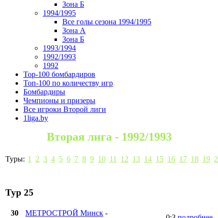
Зона Б
1994/1995
Все голы сезона 1994/1995
Зона А
Зона Б
1993/1994
1992/1993
1992
Top-100 бомбардиров
Топ-100 по количеству игр
Бомбардиры
Чемпионы и призеры
Все игроки Второй лиги
1liga.by
Вторая лига - 1992/1993
Туры:
1
2
3
4
5
6
7
8
9
10
11
12
13
14
15
16
17
18
19
2
Тур 25
30
МЕТРОСТРОЙ Минск
-
0:3
подробнее