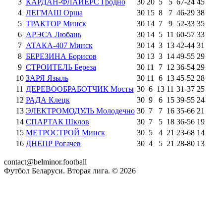
3
КАРДАН-ФЛАЙЕРС Гродно
30
20
5
5
67
-
24
45
4
ЛЕГМАШ Орша
30
15
8
7
46
-
29
38
5
ТРАКТОР Минск
30
14
7
9
52
-
33
35
6
АРЭСА Любань
30
14
5
11
60
-
57
33
7
АТАКА-407 Минск
30
14
3
13
42
-
44
31
8
БЕРЕЗИНА Борисов
30
13
3
14
49
-
55
29
9
СТРОИТЕЛЬ Береза
30
11
7
12
36
-
54
29
10
ЗАРЯ Языль
30
11
6
13
45
-
52
28
11
ДЕРЕВООБРАБОТЧИК Мосты
30
6
13
11
31
-
37
25
12
РАДА Клецк
30
9
6
15
39
-
55
24
13
ЭЛЕКТРОМОДУЛЬ Молодечно
30
7
7
16
35
-
66
21
14
СПАРТАК Шклов
30
7
5
18
36
-
56
19
15
МЕТРОСТРОЙ Минск
30
5
4
21
23
-
68
14
16
ДНЕПР Рогачев
30
4
5
21
28
-
80
13
contact@belminor.football
Футбол Беларуси. Вторая лига. ©
2026