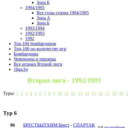
Зона Б
1994/1995
Все голы сезона 1994/1995
Зона А
Зона Б
1993/1994
1992/1993
1992
Top-100 бомбардиров
Топ-100 по количеству игр
Бомбардиры
Чемпионы и призеры
Все игроки Второй лиги
1liga.by
Вторая лига - 1992/1993
Туры:
1
2
3
4
5
6
7
8
9
10
11
12
13
14
15
16
17
18
19
2
Тур 6
06
БРЕСТБЫТХИМ Брест
-
СПАРТАК
3:0
подробнее