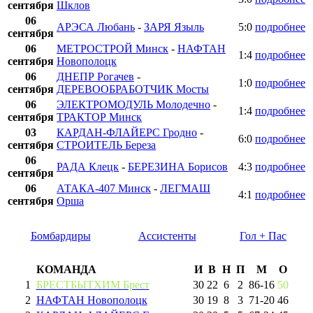
сентября
Шклов
06
АРЭСА Любань
-
ЗАРЯ Языль
5:0
подробнее
сентября
06
МЕТРОСТРОЙ Минск
-
НАФТАН
1:4
подробнее
сентября
Новополоцк
06
ДНЕПР Рогачев
-
1:0
подробнее
сентября
ДЕРЕВООБРАБОТЧИК Мосты
06
ЭЛЕКТРОМОДУЛЬ Молодечно
-
1:4
подробнее
сентября
ТРАКТОР Минск
03
КАРДАН-ФЛАЙЕРС Гродно
-
6:0
подробнее
сентября
СТРОИТЕЛЬ Береза
06
РАДА Клецк
-
БЕРЕЗИНА Борисов
4:3
подробнее
сентября
06
АТАКА-407 Минск
-
ЛЕГМАШ
4:1
подробнее
сентября
Орша
Бомбардиры
Ассистенты
Гол + Пас
КОМАНДА
И
В
Н
П
М
О
1
БРЕСТБЫТХИМ Брест
30
22
6
2
86
-
16
50
2
НАФТАН Новополоцк
30
19
8
3
71
-
20
46