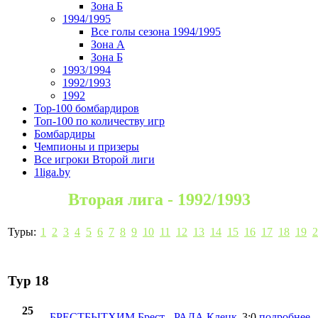
Зона Б
1994/1995
Все голы сезона 1994/1995
Зона А
Зона Б
1993/1994
1992/1993
1992
Top-100 бомбардиров
Топ-100 по количеству игр
Бомбардиры
Чемпионы и призеры
Все игроки Второй лиги
1liga.by
Вторая лига - 1992/1993
Туры:
1
2
3
4
5
6
7
8
9
10
11
12
13
14
15
16
17
18
19
2
Тур 18
25
БРЕСТБЫТХИМ Брест
-
РАДА Клецк
3:0
подробнее