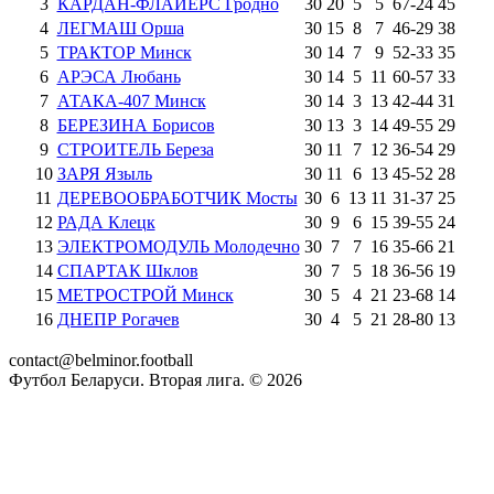
3
КАРДАН-ФЛАЙЕРС Гродно
30
20
5
5
67
-
24
45
4
ЛЕГМАШ Орша
30
15
8
7
46
-
29
38
5
ТРАКТОР Минск
30
14
7
9
52
-
33
35
6
АРЭСА Любань
30
14
5
11
60
-
57
33
7
АТАКА-407 Минск
30
14
3
13
42
-
44
31
8
БЕРЕЗИНА Борисов
30
13
3
14
49
-
55
29
9
СТРОИТЕЛЬ Береза
30
11
7
12
36
-
54
29
10
ЗАРЯ Языль
30
11
6
13
45
-
52
28
11
ДЕРЕВООБРАБОТЧИК Мосты
30
6
13
11
31
-
37
25
12
РАДА Клецк
30
9
6
15
39
-
55
24
13
ЭЛЕКТРОМОДУЛЬ Молодечно
30
7
7
16
35
-
66
21
14
СПАРТАК Шклов
30
7
5
18
36
-
56
19
15
МЕТРОСТРОЙ Минск
30
5
4
21
23
-
68
14
16
ДНЕПР Рогачев
30
4
5
21
28
-
80
13
contact@belminor.football
Футбол Беларуси. Вторая лига. ©
2026