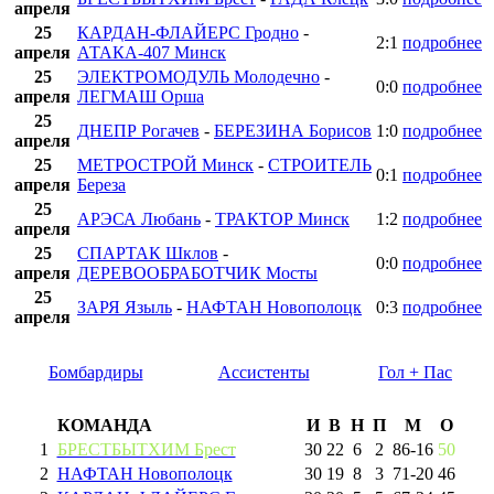
апреля
25
КАРДАН-ФЛАЙЕРС Гродно
-
2:1
подробнее
апреля
АТАКА-407 Минск
25
ЭЛЕКТРОМОДУЛЬ Молодечно
-
0:0
подробнее
апреля
ЛЕГМАШ Орша
25
ДНЕПР Рогачев
-
БЕРЕЗИНА Борисов
1:0
подробнее
апреля
25
МЕТРОСТРОЙ Минск
-
СТРОИТЕЛЬ
0:1
подробнее
апреля
Береза
25
АРЭСА Любань
-
ТРАКТОР Минск
1:2
подробнее
апреля
25
СПАРТАК Шклов
-
0:0
подробнее
апреля
ДЕРЕВООБРАБОТЧИК Мосты
25
ЗАРЯ Языль
-
НАФТАН Новополоцк
0:3
подробнее
апреля
Бомбардиры
Ассистенты
Гол + Пас
КОМАНДА
И
В
Н
П
М
О
1
БРЕСТБЫТХИМ Брест
30
22
6
2
86
-
16
50
2
НАФТАН Новополоцк
30
19
8
3
71
-
20
46