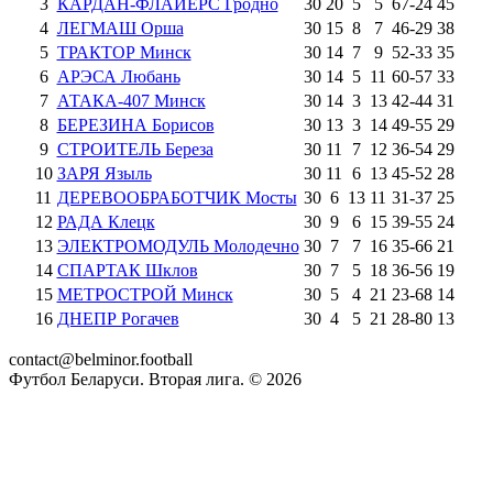
3
КАРДАН-ФЛАЙЕРС Гродно
30
20
5
5
67
-
24
45
4
ЛЕГМАШ Орша
30
15
8
7
46
-
29
38
5
ТРАКТОР Минск
30
14
7
9
52
-
33
35
6
АРЭСА Любань
30
14
5
11
60
-
57
33
7
АТАКА-407 Минск
30
14
3
13
42
-
44
31
8
БЕРЕЗИНА Борисов
30
13
3
14
49
-
55
29
9
СТРОИТЕЛЬ Береза
30
11
7
12
36
-
54
29
10
ЗАРЯ Языль
30
11
6
13
45
-
52
28
11
ДЕРЕВООБРАБОТЧИК Мосты
30
6
13
11
31
-
37
25
12
РАДА Клецк
30
9
6
15
39
-
55
24
13
ЭЛЕКТРОМОДУЛЬ Молодечно
30
7
7
16
35
-
66
21
14
СПАРТАК Шклов
30
7
5
18
36
-
56
19
15
МЕТРОСТРОЙ Минск
30
5
4
21
23
-
68
14
16
ДНЕПР Рогачев
30
4
5
21
28
-
80
13
contact@belminor.football
Футбол Беларуси. Вторая лига. ©
2026