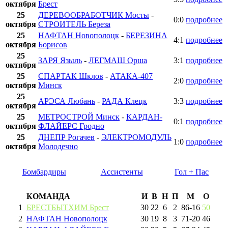
октября
Брест
25
ДЕРЕВООБРАБОТЧИК Мосты
-
0:0
подробнее
октября
СТРОИТЕЛЬ Береза
25
НАФТАН Новополоцк
-
БЕРЕЗИНА
4:1
подробнее
октября
Борисов
25
ЗАРЯ Языль
-
ЛЕГМАШ Орша
3:1
подробнее
октября
25
СПАРТАК Шклов
-
АТАКА-407
2:0
подробнее
октября
Минск
25
АРЭСА Любань
-
РАДА Клецк
3:3
подробнее
октября
25
МЕТРОСТРОЙ Минск
-
КАРДАН-
0:1
подробнее
октября
ФЛАЙЕРС Гродно
25
ДНЕПР Рогачев
-
ЭЛЕКТРОМОДУЛЬ
1:0
подробнее
октября
Молодечно
Бомбардиры
Ассистенты
Гол + Пас
КОМАНДА
И
В
Н
П
М
О
1
БРЕСТБЫТХИМ Брест
30
22
6
2
86
-
16
50
2
НАФТАН Новополоцк
30
19
8
3
71
-
20
46