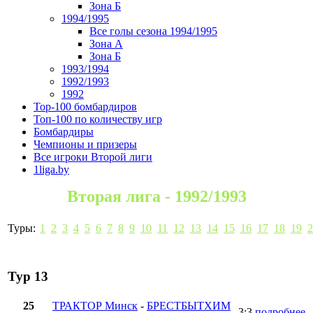
Зона Б
1994/1995
Все голы сезона 1994/1995
Зона А
Зона Б
1993/1994
1992/1993
1992
Top-100 бомбардиров
Топ-100 по количеству игр
Бомбардиры
Чемпионы и призеры
Все игроки Второй лиги
1liga.by
Вторая лига - 1992/1993
Туры:
1
2
3
4
5
6
7
8
9
10
11
12
13
14
15
16
17
18
19
2
Тур 13
25
ТРАКТОР Минск
-
БРЕСТБЫТХИМ
3:3
подробнее