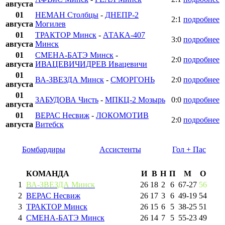
августа
01
НЕМАН Столбцы
-
ДНЕПР-2
2:1
подробнее
августа
Могилев
01
ТРАКТОР Минск
-
АТАКА-407
3:0
подробнее
августа
Минск
01
СМЕНА-БАТЭ Минск
-
2:0
подробнее
августа
ИВАЦЕВИЧИДРЕВ Ивацевичи
01
ВА-ЗВЕЗДА Минск
-
СМОРГОНЬ
2:0
подробнее
августа
01
ЗАБУДОВА Чисть
-
МПКЦ-2 Мозырь
0:0
подробнее
августа
01
ВЕРАС Несвиж
-
ЛОКОМОТИВ
2:0
подробнее
августа
Витебск
Бомбардиры
Ассистенты
Гол + Пас
КОМАНДА
И
В
Н
П
М
О
1
ВА-ЗВЕЗДА Минск
26
18
2
6
67
-
27
56
2
ВЕРАС Несвиж
26
17
3
6
49
-
19
54
3
ТРАКТОР Минск
26
15
6
5
38
-
25
51
4
СМЕНА-БАТЭ Минск
26
14
7
5
55
-
23
49