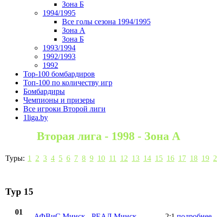
Зона Б
1994/1995
Все голы сезона 1994/1995
Зона А
Зона Б
1993/1994
1992/1993
1992
Top-100 бомбардиров
Топ-100 по количеству игр
Бомбардиры
Чемпионы и призеры
Все игроки Второй лиги
1liga.by
Вторая лига - 1998 - Зона А
Туры:
1
2
3
4
5
6
7
8
9
10
11
12
13
14
15
16
17
18
19
2
Тур 15
01
АФВиС Минск
-
РЕАЛ Минск
2:1
подробнее