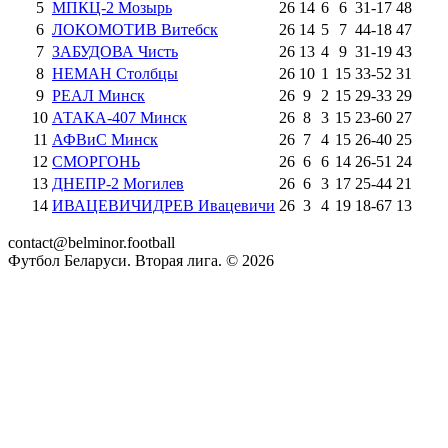
5
МПКЦ-2 Мозырь
26
14
6
6
31
-
17
48
6
ЛОКОМОТИВ Витебск
26
14
5
7
44
-
18
47
7
ЗАБУДОВА Чисть
26
13
4
9
31
-
19
43
8
НЕМАН Столбцы
26
10
1
15
33
-
52
31
9
РЕАЛ Минск
26
9
2
15
29
-
33
29
10
АТАКА-407 Минск
26
8
3
15
23
-
60
27
11
АФВиС Минск
26
7
4
15
26
-
40
25
12
СМОРГОНЬ
26
6
6
14
26
-
51
24
13
ДНЕПР-2 Могилев
26
6
3
17
25
-
44
21
14
ИВАЦЕВИЧИДРЕВ Ивацевичи
26
3
4
19
18
-
67
13
contact@belminor.football
Футбол Беларуси. Вторая лига. ©
2026