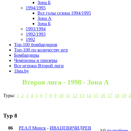
Зона Б
1994/1995
Все голы сезона 1994/1995
Зона А
Зона Б
1993/1994
1992/1993
1992
Top-100 бомбардиров
Топ-100 по количеству игр
Бомбардиры
Чемпионы и призеры
Все игроки Второй лиги
1liga.by
Вторая лига - 1998 - Зона А
Туры:
1
2
3
4
5
6
7
8
9
10
11
12
13
14
15
16
17
18
19
2
Тур 8
06
РЕАЛ Минск
-
ИВАЦЕВИЧИДРЕВ
3:0
подробнее