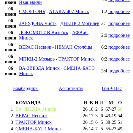
июня
Ивацевичи
06
СМОРГОНЬ
-
АТАКА-407 Минск
1:2
подробнее
июня
06
ЗАБУДОВА Чисть
-
ДНЕПР-2 Могилев
2:1
подробнее
июня
06
ЛОКОМОТИВ Витебск
-
АФВиС
2:0
подробнее
июня
Минск
06
ВЕРАС Несвиж
-
НЕМАН Столбцы
6:2
подробнее
июня
06
МПКЦ-2 Мозырь
-
ТРАКТОР Минск
0:2
подробнее
июня
06
ВА-ЗВЕЗДА Минск
-
СМЕНА-БАТЭ
3:4
подробнее
июня
Минск
Бомбардиры
Ассистенты
Гол + Пас
КОМАНДА
И
В
Н
П
М
О
1
ВА-ЗВЕЗДА Минск
26
18
2
6
67
-
27
56
2
ВЕРАС Несвиж
26
17
3
6
49
-
19
54
3
ТРАКТОР Минск
26
15
6
5
38
-
25
51
4
СМЕНА-БАТЭ Минск
26
14
7
5
55
-
23
49