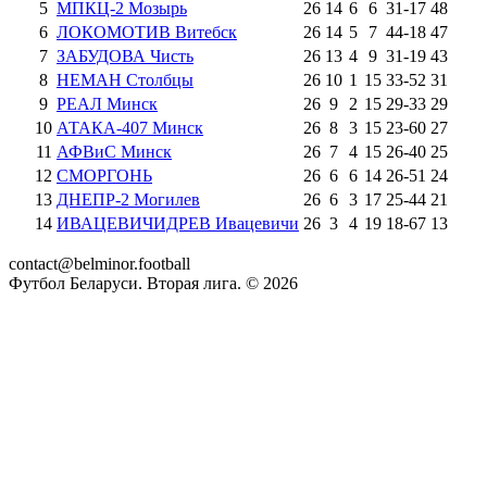
5
МПКЦ-2 Мозырь
26
14
6
6
31
-
17
48
6
ЛОКОМОТИВ Витебск
26
14
5
7
44
-
18
47
7
ЗАБУДОВА Чисть
26
13
4
9
31
-
19
43
8
НЕМАН Столбцы
26
10
1
15
33
-
52
31
9
РЕАЛ Минск
26
9
2
15
29
-
33
29
10
АТАКА-407 Минск
26
8
3
15
23
-
60
27
11
АФВиС Минск
26
7
4
15
26
-
40
25
12
СМОРГОНЬ
26
6
6
14
26
-
51
24
13
ДНЕПР-2 Могилев
26
6
3
17
25
-
44
21
14
ИВАЦЕВИЧИДРЕВ Ивацевичи
26
3
4
19
18
-
67
13
contact@belminor.football
Футбол Беларуси. Вторая лига. ©
2026