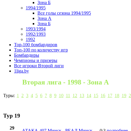
Зона Б
1994/1995
Все голы сезона 1994/1995
Зона А
Зона Б
1993/1994
1992/1993
1992
Top-100 бомбардиров
Топ-100 по количеству игр
Бомбардиры
Чемпионы и призеры
Все игроки Второй лиги
1liga.by
Вторая лига - 1998 - Зона А
Туры:
1
2
3
4
5
6
7
8
9
10
11
12
13
14
15
16
17
18
19
2
Тур 19
29
АТАКА-407 Минск
-
РЕАЛ Минск
0:3
подробнее