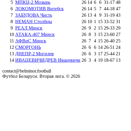
5
МПКЦ-2 Мозырь
26
14
6
6
31
-
17
48
6
ЛОКОМОТИВ Витебск
26
14
5
7
44
-
18
47
7
ЗАБУДОВА Чисть
26
13
4
9
31
-
19
43
8
НЕМАН Столбцы
26
10
1
15
33
-
52
31
9
РЕАЛ Минск
26
9
2
15
29
-
33
29
10
АТАКА-407 Минск
26
8
3
15
23
-
60
27
11
АФВиС Минск
26
7
4
15
26
-
40
25
12
СМОРГОНЬ
26
6
6
14
26
-
51
24
13
ДНЕПР-2 Могилев
26
6
3
17
25
-
44
21
14
ИВАЦЕВИЧИДРЕВ Ивацевичи
26
3
4
19
18
-
67
13
contact@belminor.football
Футбол Беларуси. Вторая лига. ©
2026