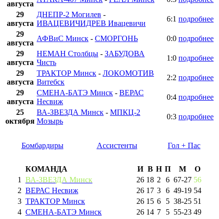
августа
29
ДНЕПР-2 Могилев
-
6:1
подробнее
августа
ИВАЦЕВИЧИДРЕВ Ивацевичи
29
АФВиС Минск
-
СМОРГОНЬ
0:0
подробнее
августа
29
НЕМАН Столбцы
-
ЗАБУДОВА
1:0
подробнее
августа
Чисть
29
ТРАКТОР Минск
-
ЛОКОМОТИВ
2:2
подробнее
августа
Витебск
29
СМЕНА-БАТЭ Минск
-
ВЕРАС
0:4
подробнее
августа
Несвиж
25
ВА-ЗВЕЗДА Минск
-
МПКЦ-2
0:3
подробнее
октября
Мозырь
Бомбардиры
Ассистенты
Гол + Пас
КОМАНДА
И
В
Н
П
М
О
1
ВА-ЗВЕЗДА Минск
26
18
2
6
67
-
27
56
2
ВЕРАС Несвиж
26
17
3
6
49
-
19
54
3
ТРАКТОР Минск
26
15
6
5
38
-
25
51
4
СМЕНА-БАТЭ Минск
26
14
7
5
55
-
23
49