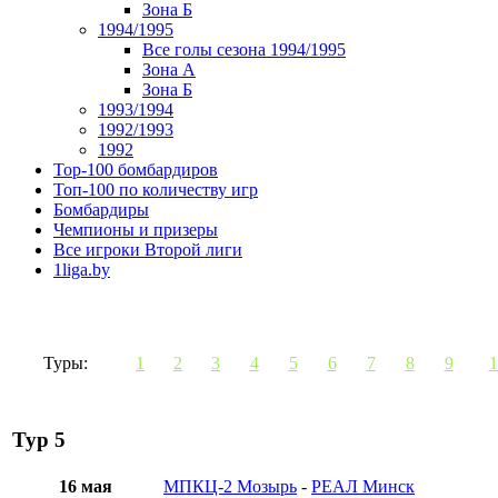
Зона Б
1994/1995
Все голы сезона 1994/1995
Зона А
Зона Б
1993/1994
1992/1993
1992
Top-100 бомбардиров
Топ-100 по количеству игр
Бомбардиры
Чемпионы и призеры
Все игроки Второй лиги
1liga.by
Туры:
1
2
3
4
5
6
7
8
9
1
Тур 5
16 мая
МПКЦ-2 Мозырь
-
РЕАЛ Минск