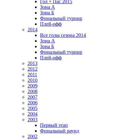
Гол + Пас 2015
Зона А
Зона Б
Финальный турнир
Плей-офф
2014
Все голы сезона 2014
Зона А
Зона Б
Финальный турнир
Плей-офф
2013
2012
2011
2010
2009
2008
2007
2006
2005
2004
2003
Первый этап
Финальный раунд
2002