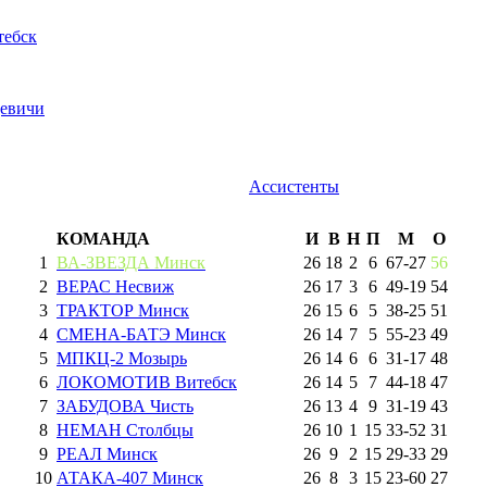
ебск
евичи
Ассистенты
КОМАНДА
И
В
Н
П
М
О
1
ВА-ЗВЕЗДА Минск
26
18
2
6
67
-
27
56
2
ВЕРАС Несвиж
26
17
3
6
49
-
19
54
3
ТРАКТОР Минск
26
15
6
5
38
-
25
51
4
СМЕНА-БАТЭ Минск
26
14
7
5
55
-
23
49
5
МПКЦ-2 Мозырь
26
14
6
6
31
-
17
48
6
ЛОКОМОТИВ Витебск
26
14
5
7
44
-
18
47
7
ЗАБУДОВА Чисть
26
13
4
9
31
-
19
43
8
НЕМАН Столбцы
26
10
1
15
33
-
52
31
9
РЕАЛ Минск
26
9
2
15
29
-
33
29
10
АТАКА-407 Минск
26
8
3
15
23
-
60
27