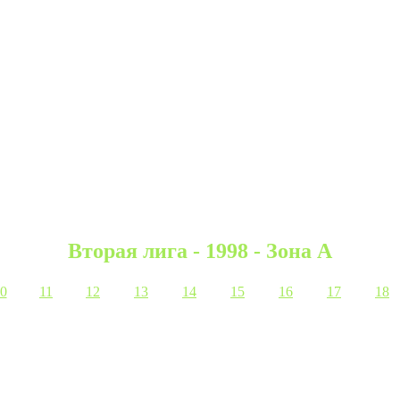
Вторая лига - 1998 - Зона А
0
11
12
13
14
15
16
17
18