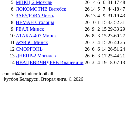
5
МПКЦ-2 Мозырь
26
14
6
6
31
-
17
48
6
ЛОКОМОТИВ Витебск
26
14
5
7
44
-
18
47
7
ЗАБУДОВА Чисть
26
13
4
9
31
-
19
43
8
НЕМАН Столбцы
26
10
1
15
33
-
52
31
9
РЕАЛ Минск
26
9
2
15
29
-
33
29
10
АТАКА-407 Минск
26
8
3
15
23
-
60
27
11
АФВиС Минск
26
7
4
15
26
-
40
25
12
СМОРГОНЬ
26
6
6
14
26
-
51
24
13
ДНЕПР-2 Могилев
26
6
3
17
25
-
44
21
14
ИВАЦЕВИЧИДРЕВ Ивацевичи
26
3
4
19
18
-
67
13
contact@belminor.football
Футбол Беларуси. Вторая лига. ©
2026