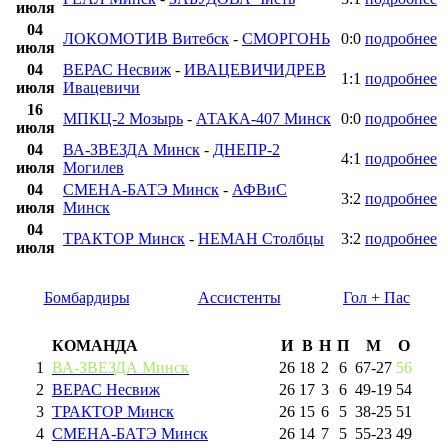
июля
04
ЛОКОМОТИВ Витебск
-
СМОРГОНЬ
0:0
подробнее
июля
04
ВЕРАС Несвиж
-
ИВАЦЕВИЧИДРЕВ
1:1
подробнее
июля
Ивацевичи
16
МПКЦ-2 Мозырь
-
АТАКА-407 Минск
0:0
подробнее
июля
04
ВА-ЗВЕЗДА Минск
-
ДНЕПР-2
4:1
подробнее
июля
Могилев
04
СМЕНА-БАТЭ Минск
-
АФВиС
3:2
подробнее
июля
Минск
04
ТРАКТОР Минск
-
НЕМАН Столбцы
3:2
подробнее
июля
Бомбардиры
Ассистенты
Гол + Пас
КОМАНДА
И
В
Н
П
М
О
1
ВА-ЗВЕЗДА Минск
26
18
2
6
67
-
27
56
2
ВЕРАС Несвиж
26
17
3
6
49
-
19
54
3
ТРАКТОР Минск
26
15
6
5
38
-
25
51
4
СМЕНА-БАТЭ Минск
26
14
7
5
55
-
23
49