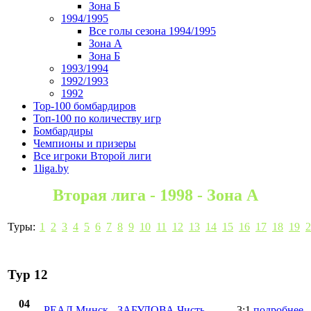
Зона Б
1994/1995
Все голы сезона 1994/1995
Зона А
Зона Б
1993/1994
1992/1993
1992
Top-100 бомбардиров
Топ-100 по количеству игр
Бомбардиры
Чемпионы и призеры
Все игроки Второй лиги
1liga.by
Вторая лига - 1998 - Зона А
Туры:
1
2
3
4
5
6
7
8
9
10
11
12
13
14
15
16
17
18
19
2
Тур 12
04
РЕАЛ Минск
-
ЗАБУДОВА Чисть
3:1
подробнее